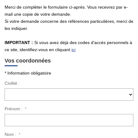
Qui Sommes-Nous ?
Merci de compléter le formulaire ci-après. Vous recevrez par e-
mail une copie de votre demande.
Notre Équipe
Si votre demande concerne des références particulières, merci de
Nous Rejoindre
les indiquer.
Contact
IMPORTANT :
Si vous avez déjà des codes d'accés personnels à
ce site, identifiez-vous en cliquant
ici
ESPACE CLIENT
Vos coordonnées
Propriétaire
* Information obligatoire
Locataire
Civilité :
Prénom :
*
Nom :
*