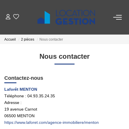
NOTRE OFFRE
Accueil
2 pièces
Nous contacter
FAIRE GÉRER
Nous contacter
La Gestion Du Bien
La Gestion Du Locataire
Contactez-nous
LOUER
Laforêt MENTON
Téléphone :
04.93.35.24.35
Adresse :
ESTIMER
19 avenue Carnot
06500
MENTON
NOTRE AGENCE
https://www.laforet.com/agence-immobiliere/menton