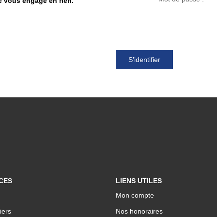
ne vous engage en rien.
S'identifier
CES
LIENS UTILES
Mon compte
iers
Nos honoraires