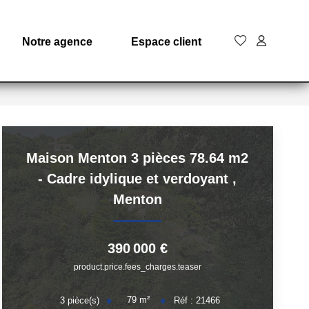
Notre agence
Espace client
Maison Menton 3 pièces 78.64 m2
- Cadre idylique et verdoyant
,
Menton
390 000 €
product.price.fees_charges.teaser
79
m²
3
pièce(s)
Réf :
21466