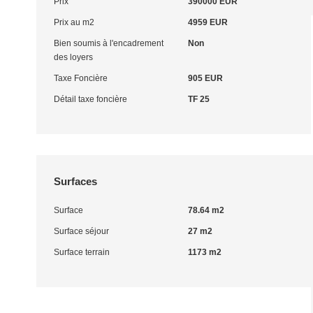
Prix
390000 EUR
Prix au m2
4959 EUR
Bien soumis à l'encadrement
Non
des loyers
Taxe Foncière
905 EUR
Détail taxe foncière
TF 25
Surfaces
Surface
78.64 m2
Surface séjour
27 m2
Surface terrain
1173 m2