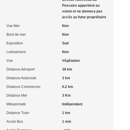
Pescaïre appartient au
voisin et ne donnera pas
accès au futur propriétaire
Vue Mer
Non
Bord de mer
Non
Exposition
Sud
Lotissement
Non
Vue
Végétation
Distance Aéroport
38 km
Distance Autoroute
3 km
Distance Commerces
0.2 km
Distance Mer
3 Km
Mitoyenneté
Indépendant
Distance Train
1 km
Accès Bus
1 min