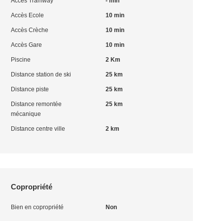
Accès Tramway
- min
Accès Ecole
10 min
Accès Crèche
10 min
Accès Gare
10 min
Piscine
2 Km
Distance station de ski
25 km
Distance piste
25 km
Distance remontée
25 km
mécanique
Distance centre ville
2 km
Copropriété
Bien en copropriété
Non