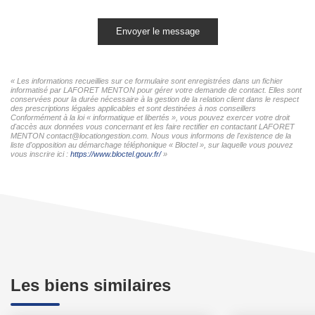
Envoyer le message
« Les informations recueillies sur ce formulaire sont enregistrées dans un fichier
informatisé par LAFORET MENTON pour gérer votre demande de contact. Elles sont
conservées pour la durée nécessaire à la gestion de la relation client dans le respect
des prescriptions légales applicables et sont destinées à nos conseillers
Conformément à la loi « informatique et libertés », vous pouvez exercer votre droit
d'accès aux données vous concernant et les faire rectifier en contactant LAFORET
MENTON contact@locationgestion.com. Nous vous informons de l'existence de la
liste d'opposition au démarchage téléphonique « Bloctel », sur laquelle vous pouvez
vous inscrire ici :
https://www.bloctel.gouv.fr/
»
Les biens similaires