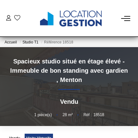
NOTRE OFFRE
Accueil
Studio T1
Référence 18518
FAIRE GÉRER
Spacieux studio situé en étage élevé -
La Gestion Du Bien
Immeuble de bon standing avec gardien
La Gestion Du Locataire
,
Menton
LOUER
Vendu
ESTIMER
1
pièce(s)
•
28
m²
•
Réf : 18518
NOTRE AGENCE