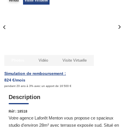
Vendu
Visite Virtuelle
Qui Sommes-Nous ?
Notre Équipe
Nous Rejoindre
Contact
ESPACE CLIENT
Photos
Vidéo
Visite Virtuelle
Propriétaire
Simulation de remboursement :
824 €/mois
Locataire
pendant 20 ans à 3% avec un apport de 16 500 €
Description
Réf : 18518
Votre agence Laforêt Menton vous propose ce spacieux
studio d'environ 28m² avec terrasse exposée sud. Situé en