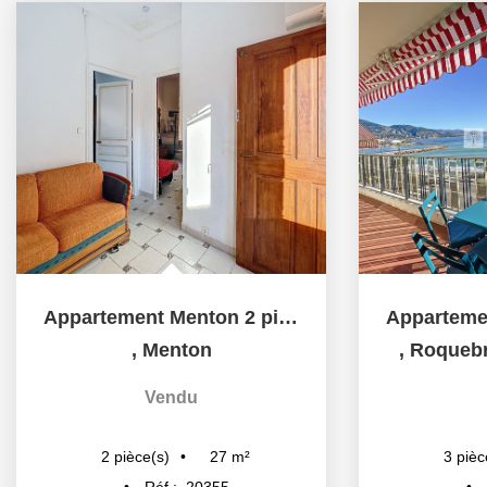
Appartement Menton 2 pièces proche centre ville
,
Menton
,
Roquebr
Vendu
27
m²
2
pièce(s)
3
pièc
Réf :
20355