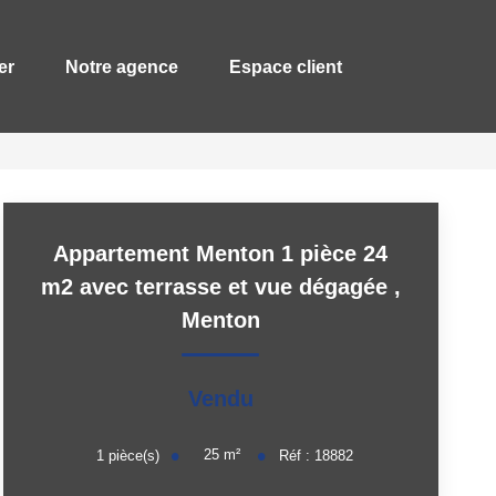
er
Notre agence
Espace client
Appartement Menton 1 pièce 24
m2 avec terrasse et vue dégagée
,
Menton
Vendu
25
m²
1
pièce(s)
Réf :
18882