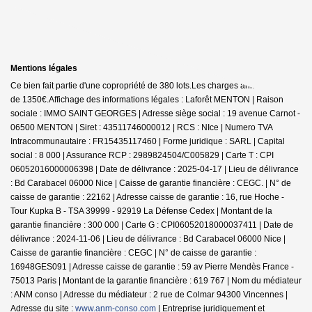
Mentions légales
Ce bien fait partie d'une copropriété de 380 lots.Les charges annuelles sont
de 1350€.
Affichage des informations légales : Laforêt MENTON | Raison
sociale : IMMO SAINT GEORGES | Adresse siège social : 19 avenue Carnot -
06500 MENTON | Siret : 43511746000012 | RCS : NIce | Numero TVA
Intracommunautaire : FR15435117460 | Forme juridique : SARL | Capital
social : 8 000 | Assurance RCP : 2989824504/C005829 |
Carte T : CPI
06052016000006398 | Date de délivrance : 2025-04-17 | Lieu de délivrance
: Bd Carabacel 06000 Nice | Caisse de garantie financière : CEGC. | N° de
caisse de garantie : 22162 | Adresse caisse de garantie : 16, rue Hoche -
Tour Kupka B - TSA 39999 - 92919 La Défense Cedex | Montant de la
garantie financière : 300 000 | Carte G : CPI06052018000037411 | Date de
délivrance : 2024-11-06 | Lieu de délivrance : Bd Carabacel 06000 Nice |
Caisse de garantie financière : CEGC | N° de caisse de garantie :
16948GES091 | Adresse caisse de garantie : 59 av Pierre Mendès France -
75013 Paris | Montant de la garantie financière : 619 767 | Nom du médiateur
: ANM conso | Adresse du médiateur : 2 rue de Colmar 94300 Vincennes |
Adresse du site :
www.anm-conso.com
|
Entreprise juridiquement et