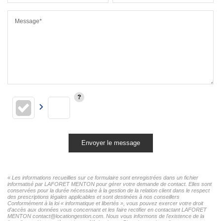
Message*
Envoyer le message
« Les informations recueillies sur ce formulaire sont enregistrées dans un fichier
informatisé par LAFORET MENTON pour gérer votre demande de contact. Elles sont
conservées pour la durée nécessaire à la gestion de la relation client dans le respect
des prescriptions légales applicables et sont destinées à nos conseillers
Conformément à la loi « informatique et libertés », vous pouvez exercer votre droit
d'accès aux données vous concernant et les faire rectifier en contactant LAFORET
MENTON contact@locationgestion.com. Nous vous informons de l'existence de la