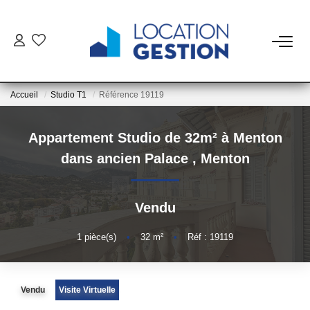
NOTRE OFFRE
Accueil
Studio T1
Référence 19119
FAIRE GÉRER
Appartement Studio de 32m² à Menton
La Gestion Du Bien
dans ancien Palace
,
Menton
La Gestion Du Locataire
Vendu
LOUER
1
pièce(s)
•
32
m²
•
Réf : 19119
ESTIMER
Vendu
Visite Virtuelle
NOTRE AGENCE