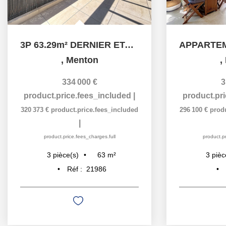
3P 63.29m² DERNIER ETAGE - TERRASSE ET PARKING
,
Menton
,
334 000 €
3
product.price.fees_included
|
product.pr
320 373 €
product.price.fees_included
296 100 €
prod
|
product.price.fees_charges.full
product.pr
63
m²
3
pièce(s)
3
pièc
Réf :
21986