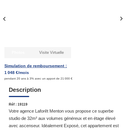
Qui Sommes-Nous ?
Notre Équipe
Nous Rejoindre
Contact
Photos
Visite Virtuelle
ESPACE CLIENT
Simulation de remboursement :
1 048 €/mois
Propriétaire
pendant 20 ans à 3% avec un apport de 21 000 €
Locataire
Description
Réf : 19119
Votre agence Laforêt Menton vous propose ce superbe
studio de 32m² aux volumes généreux et en étage élevé
avec ascenseur. Idéalement Exposé, cet appartement est