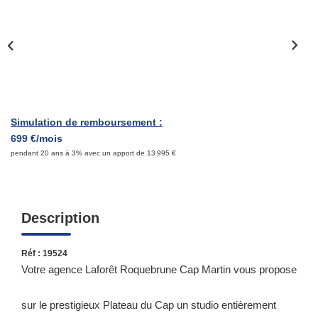
Qui Sommes-Nous ?
Notre Équipe
Nous Rejoindre
Contact
Simulation de remboursement :
699 €/mois
ESPACE CLIENT
pendant 20 ans à 3% avec un apport de 13 995 €
Propriétaire
Locataire
Description
Réf : 19524
Votre agence Laforêt Roquebrune Cap Martin vous propose
sur le prestigieux Plateau du Cap un studio entièrement