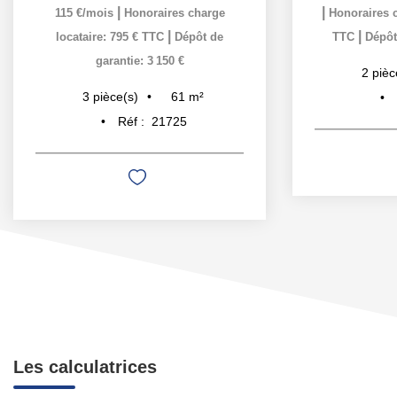
|
|
115 €/mois
Honoraires charge
Honoraires c
|
|
locataire: 795 € TTC
Dépôt de
TTC
Dépôt
garantie: 3 150 €
2
pièc
61
m²
3
pièce(s)
Réf :
21725
Les calculatrices