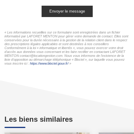
Envoyer le message
« Les informations recueillies sur ce formulaire sont enregistrées dans un fichier
informatisé par LAFORET MENTON pour gérer votre demande de contact. Elles sont
conservées pour la durée nécessaire à la gestion de la relation client dans le respect
des prescriptions légales applicables et sont destinées à nos conseillers
Conformément à la loi « informatique et libertés », vous pouvez exercer votre droit
d'accès aux données vous concernant et les faire rectifier en contactant LAFORET
MENTON contact@locationgestion.com. Nous vous informons de l'existence de la
liste d'opposition au démarchage téléphonique « Bloctel », sur laquelle vous pouvez
vous inscrire ici :
https://www.bloctel.gouv.fr/
»
Les biens similaires