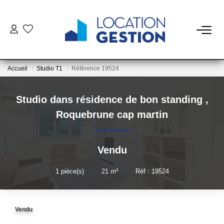
NOTRE OFFRE
Accueil
Studio T1
Référence 19524
FAIRE GÉRER
Studio dans résidence de bon standing
,
La Gestion Du Bien
Roquebrune cap martin
La Gestion Du Locataire
Vendu
LOUER
1
pièce(s)
•
21
m²
•
Réf : 19524
ESTIMER
Vendu
NOTRE AGENCE