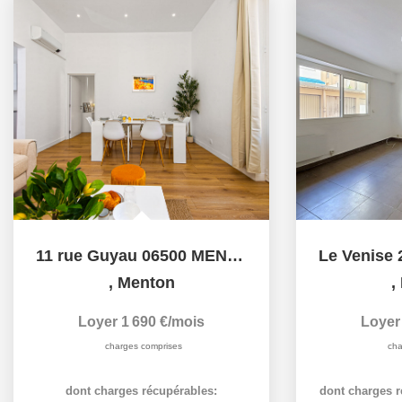
11 rue Guyau 06500 MENTON bail mobilité 10 mois.
,
Menton
,
Loyer 1 690 €/mois
Loyer
charges comprises
cha
dont charges récupérables:
dont charges r