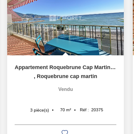
Appartement Roquebrune Cap Martin 3 pièce(s) 70 m2
,
Roquebrune cap martin
Vendu
70
m²
Réf :
20375
3
pièce(s)