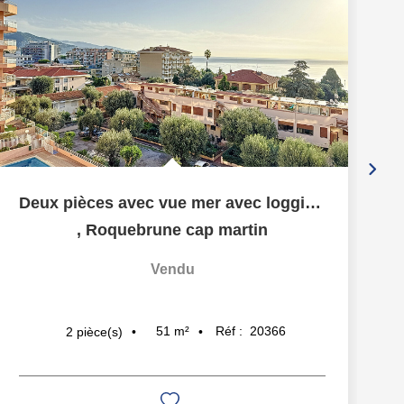
Deux pièces avec vue mer avec loggia et garage, en étage...
,
Roquebrune cap martin
Vendu
51
m²
Réf :
20366
2
pièce(s)