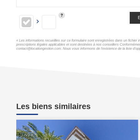
E
« Les informations recueillies sur ce formulaire sont enregistrées dans un fichi
prescriptions légales applicables et sont destinées à nos conseillers Conforméme
contact@locationgestion.com. Nous vous informons de l'existence de la liste d'opp
Les biens similaires