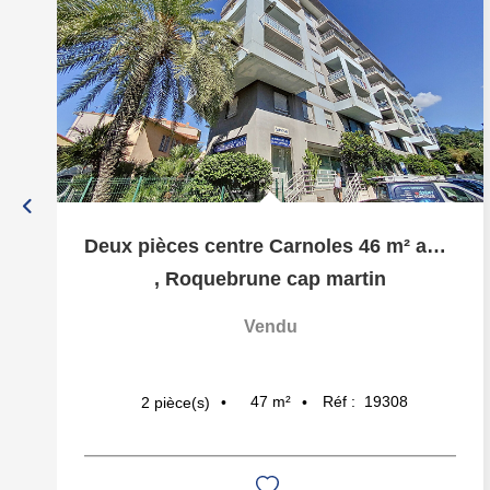
Deux pièces centre Carnoles 46 m² avec parking en sous sol
,
Roquebrune cap martin
Vendu
47
m²
Réf :
19308
2
pièce(s)