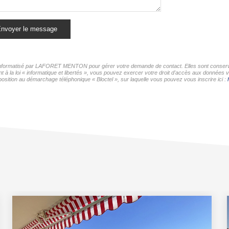
nvoyer le message
er informatisé par LAFORET MENTON pour gérer votre demande de contact. Elles sont conservée
nt à la loi « informatique et libertés », vous pouvez exercer votre droit d'accès aux donné
osition au démarchage téléphonique « Bloctel », sur laquelle vous pouvez vous inscrire ici :