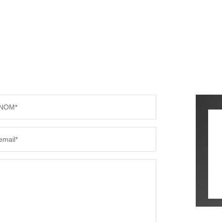
NOM*
email*