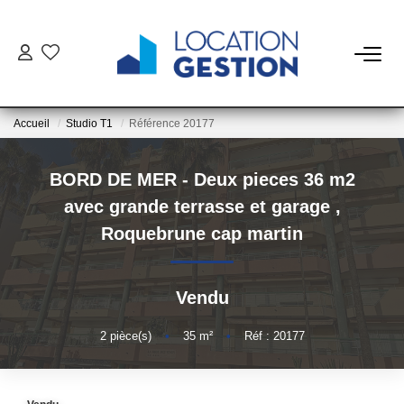
NOTRE OFFRE
Accueil
Studio T1
Référence 20177
FAIRE GÉRER
BORD DE MER - Deux pieces 36 m2
La Gestion Du Bien
avec grande terrasse et garage
,
La Gestion Du Locataire
Roquebrune cap martin
LOUER
Vendu
ESTIMER
2
pièce(s)
•
35
m²
•
Réf : 20177
NOTRE AGENCE