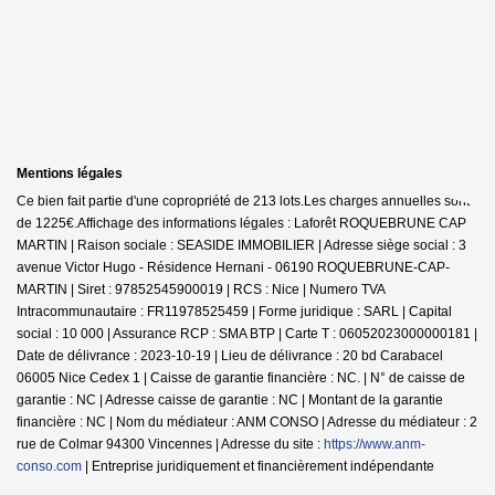
Mentions légales
Ce bien fait partie d'une copropriété de 213 lots.Les charges annuelles sont
de 1225€.
Affichage des informations légales : Laforêt ROQUEBRUNE CAP
MARTIN | Raison sociale : SEASIDE IMMOBILIER | Adresse siège social : 3
avenue Victor Hugo - Résidence Hernani - 06190 ROQUEBRUNE-CAP-
MARTIN | Siret : 97852545900019 | RCS : Nice | Numero TVA
Intracommunautaire : FR11978525459 | Forme juridique : SARL | Capital
social : 10 000 | Assurance RCP : SMA BTP |
Carte T : 06052023000000181 |
Date de délivrance : 2023-10-19 | Lieu de délivrance : 20 bd Carabacel
06005 Nice Cedex 1 | Caisse de garantie financière : NC. | N° de caisse de
garantie : NC | Adresse caisse de garantie : NC | Montant de la garantie
financière : NC | Nom du médiateur : ANM CONSO | Adresse du médiateur : 2
rue de Colmar 94300 Vincennes | Adresse du site :
https://www.anm-
conso.com
|
Entreprise juridiquement et financièrement indépendante