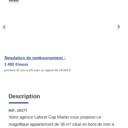
Vendu
Qui Sommes-Nous ?
Notre Équipe
Nous Rejoindre
Contact
Simulation de remboursement :
ESPACE CLIENT
1 492 €/mois
pendant 20 ans à 3% avec un apport de 29 900 €
Propriétaire
Locataire
Description
Réf : 20177
Votre agence Laforet Cap Martin vous propose ce
magnifique appartement de 36 m² situé en bord de mer à