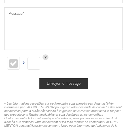
Message*
Envoyer le message
« Les informations recueillies sur ce formulaire sont enregistrées dans un fichier
informatisé par LAFORET MENTON pour gérer votre demande de contact. Elles sont
conservées pour la durée nécessaire à la gestion de la relation client dans le respect
des prescriptions légales applicables et sont destinées à nos conseillers
Conformément à la loi « informatique et libertés », vous pouvez exercer votre droit
d'accès aux données vous concernant et les faire rectifier en contactant LAFORET
MENTON contact@locationgestion.com. Nous vous informons de l'existence de la