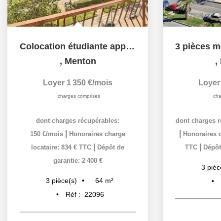
Colocation étudiante appartement Menton 3 pièces de 63 m2
,
Menton
,
Loyer 1 350 €/mois
Loyer
charges comprises
cha
dont charges récupérables:
dont charges r
|
|
150 €/mois
Honoraires charge
Honoraires c
|
|
locataire: 834 € TTC
Dépôt de
TTC
Dépôt
garantie: 2 400 €
3
pièc
64
m²
3
pièce(s)
Réf :
22096