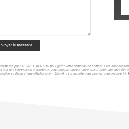
nvoyer le message
er informatisé par LAFORET MENTON pour gérer votre demande de contact. Elles sont conservée
nt à la loi « informatique et libertés », vous pouvez exercer votre droit d'accès aux donné
osition au démarchage téléphonique « Bloctel », sur laquelle vous pouvez vous inscrire ici :