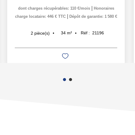
|
dont charges récupérables: 110 €/mois
Honoraires
|
charge locataire: 446 € TTC
Dépôt de garantie: 1 580 €
34
m²
Réf :
21196
2
pièce(s)