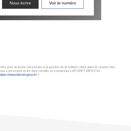
Nous écrire
Voir le numéro
s pour la durée nécessaire à la gestion de la relation client dans le respect des
es vous concernant et les faire rectifier en contactant LAFORET MENTON
https://www.bloctel.gouv.fr/
»