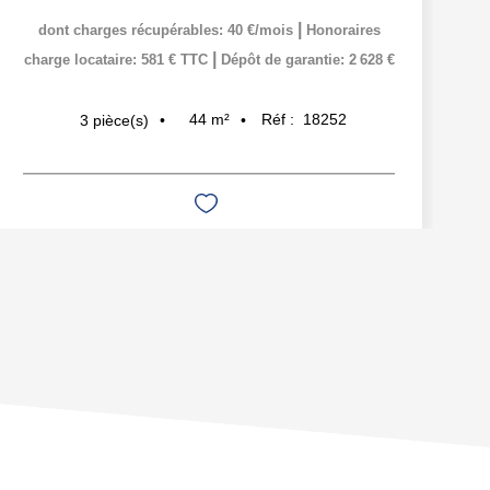
|
dont charges récupérables: 40 €/mois
Honoraires
|
charge locataire: 581 € TTC
Dépôt de garantie: 2 628 €
44
m²
Réf :
18252
3
pièce(s)