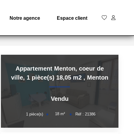
Notre agence
Espace client
Appartement Menton, coeur de
ville, 1 pièce(s) 18,05 m2
,
Menton
Vendu
18
m²
1
pièce(s)
Réf :
21386