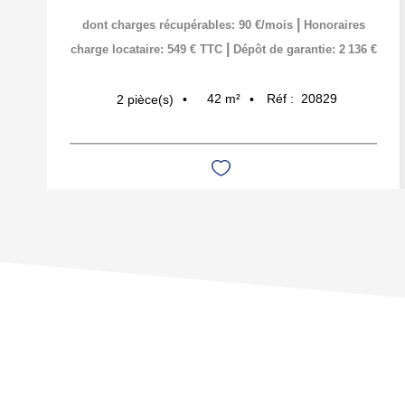
|
dont charges récupérables: 90 €/mois
Honoraires
|
charge locataire: 549 € TTC
Dépôt de garantie: 2 136 €
42
m²
Réf :
20829
2
pièce(s)