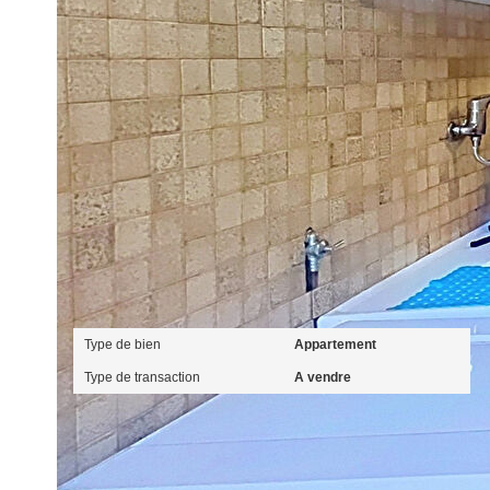
Ce bien est soumis à un diagnostic ERP (État des Ris
https://www.georisques.gouv.fr/
Caractéristiques détaillées
Général
Type de bien
Appartement
Type de transaction
A vendre