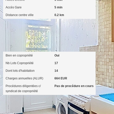
Accès Gare
5 min
Distance centre ville
0.2 km
Copropriété
Bien en copropriété
Oui
Nb Lots Copropriété
17
Dont lots d'habitation
14
Charges annuelles (ALUR)
664 EUR
Procédures diligentées c/
Pas de procédure en cours
syndicat de copropriété