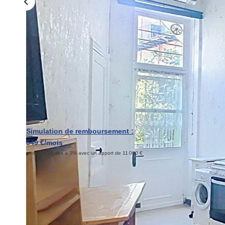
Simulation de remboursement :
549 €/mois
pendant 20 ans à 3% avec un apport de 11 000 €
Description
Réf : 21926
Votre agence Laforêt Menton vous propose en exclusivité ce