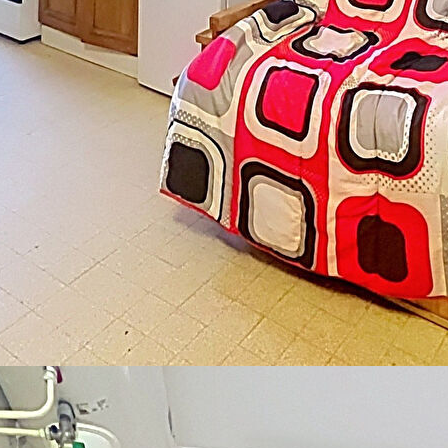
el d'aménagement. Il se compose d'une pièce de vie avec coin
'un petit balcon.
cessibles directement depuis le balcon. Bien qu'ils soient à
 celui-ci.
ockage ou un atelier.
onnement calme et son fort potentiel, ce bien constitue une
al pour profiter de la Côte d'Azur tout au long de l'année. Il
haitant réaliser un projet à petit budget.
di au samedi de 8h00 à 19h00 sans interruption.