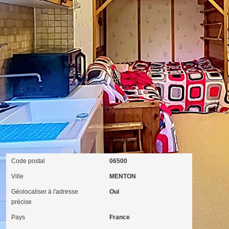
ques et Pollutions). Pour en savoir plus, rendez-vous sur
Localisation
Code postal
06500
Ville
MENTON
Géolocaliser à l'adresse
Oui
précise
Pays
France