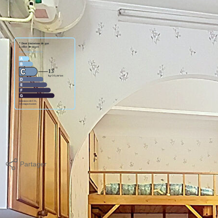
age standard entre 580€ et 840€. indexées aux années 2021,2022
Partager
Calculer mon budget