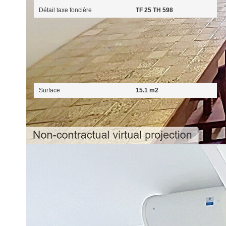
Détail taxe foncière
TF 25 TH 598
Surfaces
Surface
15.1 m2