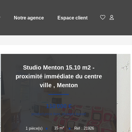
r
Notre agence
Espace client
Studio Menton 15.10 m2 -
proximité immédiate du centre
ville
,
Menton
110 000 €
product.price.fees_charges.teaser
15
m²
1
pièce(s)
Réf :
21926