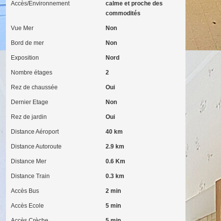
Accès/Environnement
calme et proche des
commodités
Vue Mer
Non
Bord de mer
Non
Exposition
Nord
Nombre étages
2
Rez de chaussée
Oui
Dernier Etage
Non
Rez de jardin
Oui
Distance Aéroport
40 km
Distance Autoroute
2.9 km
Distance Mer
0.6 Km
Distance Train
0.3 km
Accès Bus
2 min
Accès Ecole
5 min
Accès Crèche
5 min