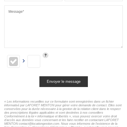
Message*
Envoyer le message
« Les informations recueillies sur ce formulaire sont enregistrées dans un fichier
informatisé par LAFORET MENTON pour gérer votre demande de contact. Elles sont
conservées pour la durée nécessaire à la gestion de la relation client dans le respect
des prescriptions légales applicables et sont destinées à nos conseillers
Conformément à la loi « informatique et libertés », vous pouvez exercer votre droit
d'accès aux données vous concernant et les faire rectifier en contactant LAFORET
MENTON contact@locationgestion.com. Nous vous informons de l'existence de la