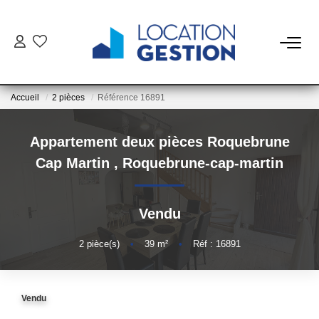
NOTRE OFFRE
Accueil
2 pièces
Référence 16891
FAIRE GÉRER
Appartement deux pièces Roquebrune
La Gestion Du Bien
Cap Martin
,
Roquebrune-cap-martin
La Gestion Du Locataire
Vendu
LOUER
2
pièce(s)
•
39
m²
•
Réf : 16891
ESTIMER
Vendu
NOTRE AGENCE