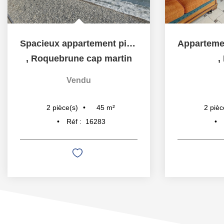
Spacieux appartement pieds dans l'eau à Roquebrune Cap...
,
Roquebrune cap martin
,
Vendu
45
m²
2
pièce(s)
2
pièc
Réf :
16283