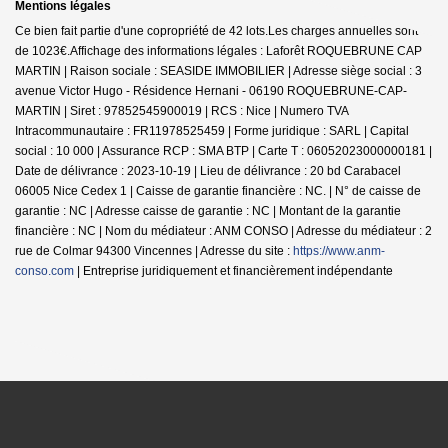
Mentions légales
Ce bien fait partie d'une copropriété de 42 lots.Les charges annuelles sont
de 1023€.
Affichage des informations légales : Laforêt ROQUEBRUNE CAP
MARTIN | Raison sociale : SEASIDE IMMOBILIER | Adresse siège social : 3
avenue Victor Hugo - Résidence Hernani - 06190 ROQUEBRUNE-CAP-
MARTIN | Siret : 97852545900019 | RCS : Nice | Numero TVA
Intracommunautaire : FR11978525459 | Forme juridique : SARL | Capital
social : 10 000 | Assurance RCP : SMA BTP |
Carte T : 06052023000000181 |
Date de délivrance : 2023-10-19 | Lieu de délivrance : 20 bd Carabacel
06005 Nice Cedex 1 | Caisse de garantie financière : NC. | N° de caisse de
garantie : NC | Adresse caisse de garantie : NC | Montant de la garantie
financière : NC | Nom du médiateur : ANM CONSO | Adresse du médiateur : 2
rue de Colmar 94300 Vincennes | Adresse du site :
https://www.anm-
conso.com
|
Entreprise juridiquement et financièrement indépendante