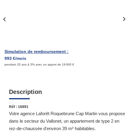
Qui Sommes-Nous ?
Notre Équipe
Nous Rejoindre
Contact
Simulation de remboursement :
993 €/mois
ESPACE CLIENT
pendant 20 ans à 3% avec un apport de 19 900 €
Propriétaire
Locataire
Description
Réf : 16891
Votre agence Laforêt Roquebrune Cap Martin vous propose
dans le secteur du Vallonet, un appartement de type 2 en
rez-de-chaussée d'environ 39 m² habitables.