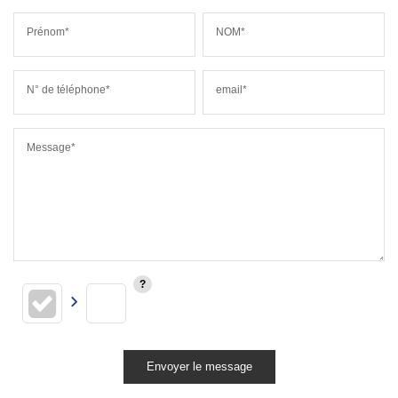
Prénom*
NOM*
N° de téléphone*
email*
Message*
Envoyer le message