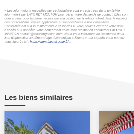
« Les informations recueillies sur ce formulaire sont enregistrées dans un fichier
informatisé par LAFORET MENTON pour gérer votre demande de contact. Elles sont
conservées pour la durée nécessaire à la gestion de la relation client dans le respect
des prescriptions légales applicables et sont destinées à nos conseillers
Conformément à la loi « informatique et libertés », vous pouvez exercer votre droit
d'accès aux données vous concernant et les faire rectifier en contactant LAFORET
MENTON contact@locationgestion.com. Nous vous informons de l'existence de la
liste d'opposition au démarchage téléphonique « Bloctel », sur laquelle vous pouvez
vous inscrire ici :
https://www.bloctel.gouv.fr/
»
Les biens similaires