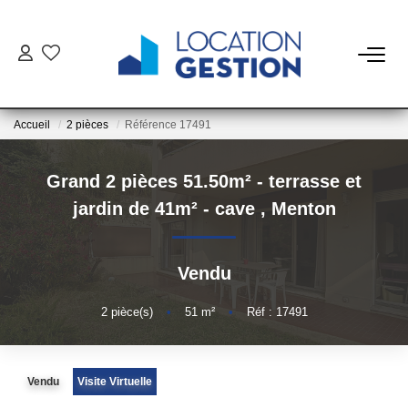
NOTRE OFFRE
Accueil
2 pièces
Référence 17491
FAIRE GÉRER
Grand 2 pièces 51.50m² - terrasse et
La Gestion Du Bien
jardin de 41m² - cave
,
Menton
La Gestion Du Locataire
Vendu
LOUER
2
pièce(s)
•
51
m²
•
Réf : 17491
ESTIMER
Vendu
Visite Virtuelle
NOTRE AGENCE