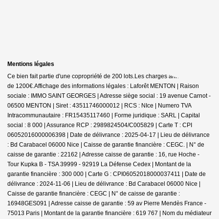
Mentions légales
Ce bien fait partie d'une copropriété de 200 lots.Les charges annuelles sont
de 1200€.
Affichage des informations légales : Laforêt MENTON | Raison
sociale : IMMO SAINT GEORGES | Adresse siège social : 19 avenue Carnot -
06500 MENTON | Siret : 43511746000012 | RCS : NIce | Numero TVA
Intracommunautaire : FR15435117460 | Forme juridique : SARL | Capital
social : 8 000 | Assurance RCP : 2989824504/C005829 |
Carte T : CPI
06052016000006398 | Date de délivrance : 2025-04-17 | Lieu de délivrance
: Bd Carabacel 06000 Nice | Caisse de garantie financière : CEGC. | N° de
caisse de garantie : 22162 | Adresse caisse de garantie : 16, rue Hoche -
Tour Kupka B - TSA 39999 - 92919 La Défense Cedex | Montant de la
garantie financière : 300 000 | Carte G : CPI06052018000037411 | Date de
délivrance : 2024-11-06 | Lieu de délivrance : Bd Carabacel 06000 Nice |
Caisse de garantie financière : CEGC | N° de caisse de garantie :
16948GES091 | Adresse caisse de garantie : 59 av Pierre Mendès France -
75013 Paris | Montant de la garantie financière : 619 767 | Nom du médiateur