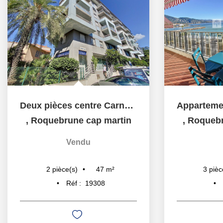
Deux pièces centre Carnoles 46 m² avec parking en sous sol
,
Roquebrune cap martin
,
Roquebr
Vendu
47
m²
2
pièce(s)
3
pièc
Réf :
19308