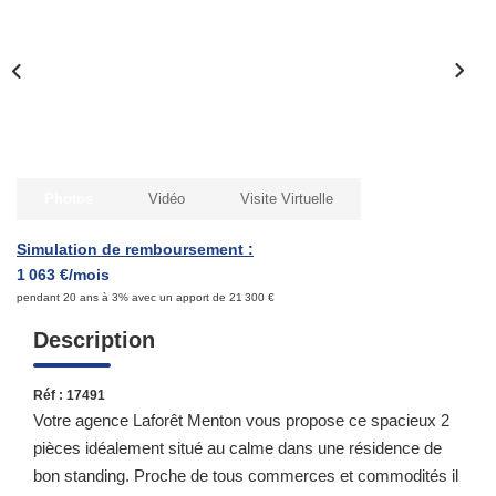
Qui Sommes-Nous ?
Notre Équipe
Nous Rejoindre
Contact
Photos
Vidéo
Visite Virtuelle
ESPACE CLIENT
Simulation de remboursement :
1 063 €/mois
Propriétaire
pendant 20 ans à 3% avec un apport de 21 300 €
Locataire
Description
Réf : 17491
Votre agence Laforêt Menton vous propose ce spacieux 2
pièces idéalement situé au calme dans une résidence de
bon standing. Proche de tous commerces et commodités il