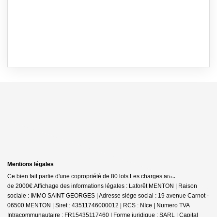
Mentions légales
Ce bien fait partie d'une copropriété de 80 lots.Les charges annuelles sont
de 2000€.
Affichage des informations légales : Laforêt MENTON | Raison
sociale : IMMO SAINT GEORGES | Adresse siège social : 19 avenue Carnot -
06500 MENTON | Siret : 43511746000012 | RCS : NIce | Numero TVA
Intracommunautaire : FR15435117460 | Forme juridique : SARL | Capital