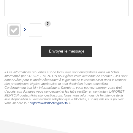
Envoyer le message
« Les informations recueillies sur ce formulaire sont enregistrées dans un fichier
informatisé par LAFORET MENTON pour gérer votre demande de contact. Elles sont
conservées pour la durée nécessaire à la gestion de la relation client dans le respect
des prescriptions légales applicables et sont destinées à nos conseillers
Conformément à la loi « informatique et libertés », vous pouvez exercer votre droit
d'accès aux données vous concernant et les faire rectifier en contactant LAFORET
MENTON contact@locationgestion.com. Nous vous informons de l'existence de la
liste d'opposition au démarchage téléphonique « Bloctel », sur laquelle vous pouvez
vous inscrire ici :
https://www.bloctel.gouv.fr/
»