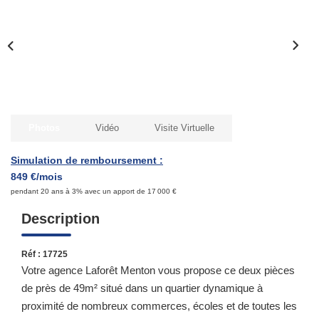
Qui Sommes-Nous ?
Notre Équipe
Nous Rejoindre
Contact
Photos
Vidéo
Visite Virtuelle
ESPACE CLIENT
Simulation de remboursement :
849 €/mois
Propriétaire
pendant 20 ans à 3% avec un apport de 17 000 €
Locataire
Description
Réf : 17725
Votre agence Laforêt Menton vous propose ce deux pièces
de près de 49m² situé dans un quartier dynamique à
proximité de nombreux commerces, écoles et de toutes les