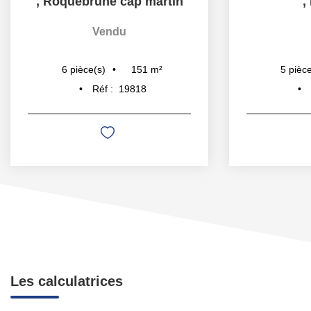
,
Roquebrune cap martin
,
Vendu
151
m²
6
pièce(s)
5
pièce
Réf :
19818
Les calculatrices