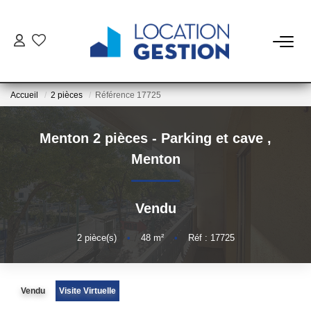
NOTRE OFFRE
Accueil
2 pièces
Référence 17725
FAIRE GÉRER
Menton 2 pièces - Parking et cave
,
La Gestion Du Bien
Menton
La Gestion Du Locataire
Vendu
LOUER
2
pièce(s)
•
48
m²
•
Réf : 17725
ESTIMER
Vendu
Visite Virtuelle
NOTRE AGENCE