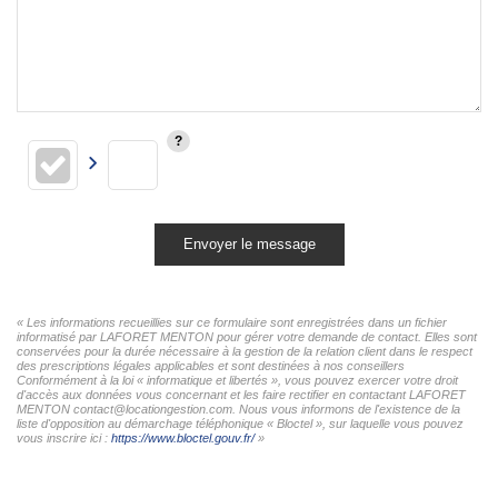
Envoyer le message
« Les informations recueillies sur ce formulaire sont enregistrées dans un fichier
informatisé par LAFORET MENTON pour gérer votre demande de contact. Elles sont
conservées pour la durée nécessaire à la gestion de la relation client dans le respect
des prescriptions légales applicables et sont destinées à nos conseillers
Conformément à la loi « informatique et libertés », vous pouvez exercer votre droit
d'accès aux données vous concernant et les faire rectifier en contactant LAFORET
MENTON contact@locationgestion.com. Nous vous informons de l'existence de la
liste d'opposition au démarchage téléphonique « Bloctel », sur laquelle vous pouvez
vous inscrire ici :
https://www.bloctel.gouv.fr/
»