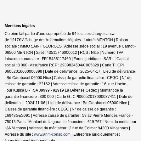
Mentions légales
Ce bien fait partie d'une copropriété de 94 lots.Les charges annuelles sont
de 1217€.
Affichage des informations légales : Laforêt MENTON | Raison
sociale : IMMO SAINT GEORGES | Adresse siège social : 19 avenue Carnot -
06500 MENTON | Siret : 43511746000012 | RCS : NIce | Numero TVA
Intracommunautaire : FR15435117460 | Forme juridique : SARL | Capital
social : 8 000 | Assurance RCP : 2989824504/C005829 |
Carte T : CPI
06052016000006398 | Date de délivrance : 2025-04-17 | Lieu de délivrance
: Bd Carabacel 06000 Nice | Caisse de garantie financière : CEGC. | N° de
caisse de garantie : 22162 | Adresse caisse de garantie : 16, rue Hoche -
Tour Kupka B - TSA 39999 - 92919 La Défense Cedex | Montant de la
garantie financière : 300 000 | Carte G : CPI06052018000037411 | Date de
délivrance : 2024-11-06 | Lieu de délivrance : Bd Carabacel 06000 Nice |
Caisse de garantie financière : CEGC | N° de caisse de garantie :
16948GES091 | Adresse caisse de garantie : 59 av Pierre Mendès France -
75013 Paris | Montant de la garantie financière : 619 767 | Nom du médiateur
: ANM conso | Adresse du médiateur : 2 rue de Colmar 94300 Vincennes |
Adresse du site :
www.anm-conso.com
|
Entreprise juridiquement et
financièrement indépendante