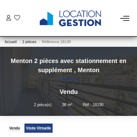
NOTRE OFFRE
Accueil
2 pièces
Référence 18130
FAIRE GÉRER
Menton 2 pièces avec stationnement en
La Gestion Du Bien
supplément
,
Menton
La Gestion Du Locataire
Vendu
LOUER
2
pièce(s)
•
38
m²
•
Réf : 18130
ESTIMER
Vendu
Visite Virtuelle
NOTRE AGENCE