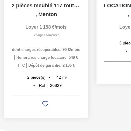
2 pièces meublé 117 route du vel des castagnins 06500 MENTON
,
Menton
,
Loyer 1 158 €/mois
Loye
charges comprises
3
pièc
dont charges récupérables: 90 €/mois
|
Honoraires charge locataire: 549 €
|
TTC
Dépôt de garantie: 2 136 €
42
m²
2
pièce(s)
Réf :
20829