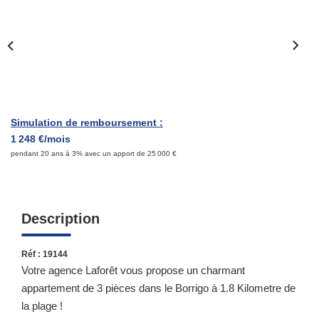
Qui Sommes-Nous ?
Notre Équipe
Nous Rejoindre
Contact
Simulation de remboursement :
1 248 €/mois
ESPACE CLIENT
pendant 20 ans à 3% avec un apport de 25 000 €
Propriétaire
Locataire
Description
Réf : 19144
Votre agence Laforêt vous propose un charmant
appartement de 3 pièces dans le Borrigo à 1.8 Kilometre de
la plage !