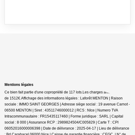
Mentions légales
Ce bien fait partie d'une copropriété de 117 lots.Les charges annuelles sont
de 1512€.
Affichage des informations légales : Laforêt MENTON | Raison
sociale : IMMO SAINT GEORGES | Adresse siège social : 19 avenue Carnot -
06500 MENTON | Siret : 43511746000012 | RCS : NIce | Numero TVA
Intracommunautaire : FR15435117460 | Forme juridique : SARL | Capital
social : 8 000 | Assurance RCP : 2989824504/C005829 |
Carte T : CPI
06052016000006398 | Date de délivrance : 2025-04-17 | Lieu de délivrance
: Bd Carabacel 06000 Nice | Caisse de garantie financière : CEGC. | N° de