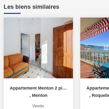
Les biens similaires
Appartement Menton 2 pièces proche centre ville
,
Menton
,
Roquebr
Vendu