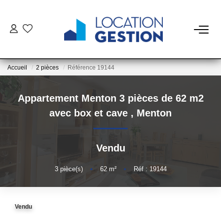
NOTRE OFFRE
Accueil
2 pièces
Référence 19144
FAIRE GÉRER
Appartement Menton 3 pièces de 62 m2
La Gestion Du Bien
avec box et cave
,
Menton
La Gestion Du Locataire
Vendu
LOUER
3
pièce(s)
•
62
m²
•
Réf : 19144
ESTIMER
Vendu
NOTRE AGENCE