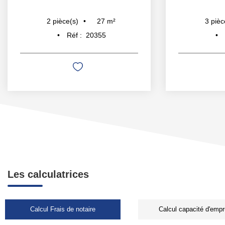
27
m²
2
pièce(s)
3
pièc
Réf :
20355
Les calculatrices
Calcul Frais de notaire
Calcul capacité d'empr