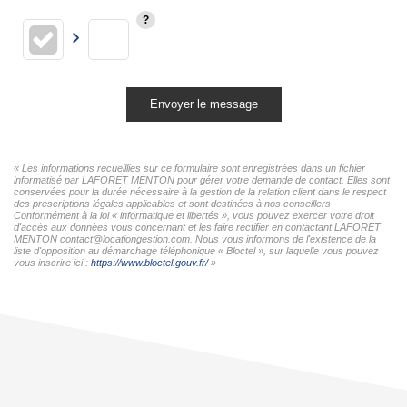
Envoyer le message
« Les informations recueillies sur ce formulaire sont enregistrées dans un fichier
informatisé par LAFORET MENTON pour gérer votre demande de contact. Elles sont
conservées pour la durée nécessaire à la gestion de la relation client dans le respect
des prescriptions légales applicables et sont destinées à nos conseillers
Conformément à la loi « informatique et libertés », vous pouvez exercer votre droit
d'accès aux données vous concernant et les faire rectifier en contactant LAFORET
MENTON contact@locationgestion.com. Nous vous informons de l'existence de la
liste d'opposition au démarchage téléphonique « Bloctel », sur laquelle vous pouvez
vous inscrire ici :
https://www.bloctel.gouv.fr/
»