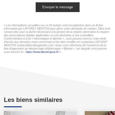
Envoyer le message
« Les informations recueillies sur ce formulaire sont enregistrées dans un fichier
informatisé par LAFORET MENTON pour gérer votre demande de contact. Elles sont
conservées pour la durée nécessaire à la gestion de la relation client dans le respect
des prescriptions légales applicables et sont destinées à nos conseillers
Conformément à la loi « informatique et libertés », vous pouvez exercer votre droit
d'accès aux données vous concernant et les faire rectifier en contactant LAFORET
MENTON contact@locationgestion.com. Nous vous informons de l'existence de la
liste d'opposition au démarchage téléphonique « Bloctel », sur laquelle vous pouvez
vous inscrire ici :
https://www.bloctel.gouv.fr/
»
Les biens similaires