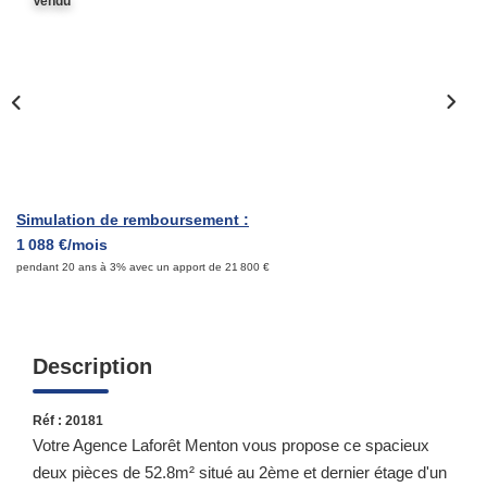
Vendu
Qui Sommes-Nous ?
Notre Équipe
Nous Rejoindre
Contact
Simulation de remboursement :
ESPACE CLIENT
1 088 €/mois
pendant 20 ans à 3% avec un apport de 21 800 €
Propriétaire
Locataire
Description
Réf : 20181
Votre Agence Laforêt Menton vous propose ce spacieux
deux pièces de 52.8m² situé au 2ème et dernier étage d'un