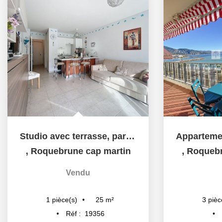
Studio avec terrasse, parking et cave - résidence avec...
,
Roquebrune cap martin
,
Roquebr
Vendu
25
m²
1
pièce(s)
3
pièc
Réf :
19356