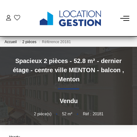
NOTRE OFFRE
Accueil
2 pièces
Référence 20181
FAIRE GÉRER
Spacieux 2 pièces - 52.8 m² - dernier
La Gestion Du Bien
étage - centre ville MENTON - balcon
,
La Gestion Du Locataire
Menton
LOUER
Vendu
ESTIMER
2
pièce(s)
•
52
m²
•
Réf : 20181
NOTRE AGENCE