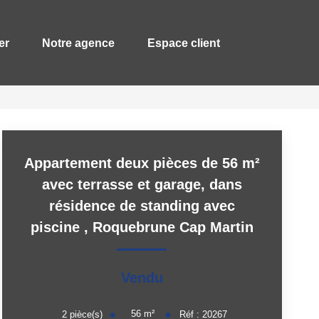
er
Notre agence
Espace client
Appartement deux pièces de 56 m²
avec terrasse et garage, dans
résidence de standing avec
piscine
,
Roquebrune Cap Martin
Vendu
56
m²
2
pièce(s)
Réf :
20267