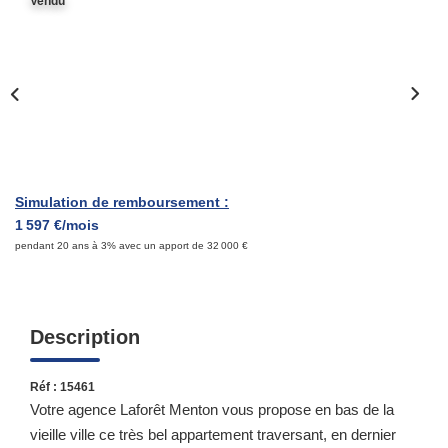
Vendu
Qui Sommes-Nous ?
Notre Équipe
Nous Rejoindre
Contact
Simulation de remboursement :
ESPACE CLIENT
1 597 €/mois
pendant 20 ans à 3% avec un apport de 32 000 €
Propriétaire
Locataire
Description
Réf : 15461
Votre agence Laforêt Menton vous propose en bas de la
vieille ville ce très bel appartement traversant, en dernier