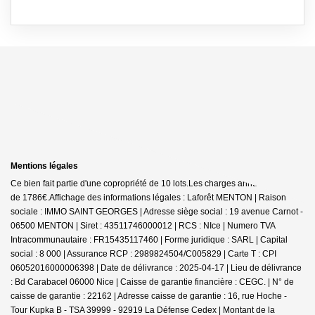
Mentions légales
Ce bien fait partie d'une copropriété de 10 lots.Les charges annuelles sont
de 1786€.
Affichage des informations légales : Laforêt MENTON | Raison
sociale : IMMO SAINT GEORGES | Adresse siège social : 19 avenue Carnot -
06500 MENTON | Siret : 43511746000012 | RCS : NIce | Numero TVA
Intracommunautaire : FR15435117460 | Forme juridique : SARL | Capital
social : 8 000 | Assurance RCP : 2989824504/C005829 |
Carte T : CPI
06052016000006398 | Date de délivrance : 2025-04-17 | Lieu de délivrance
: Bd Carabacel 06000 Nice | Caisse de garantie financière : CEGC. | N° de
caisse de garantie : 22162 | Adresse caisse de garantie : 16, rue Hoche -
Tour Kupka B - TSA 39999 - 92919 La Défense Cedex | Montant de la