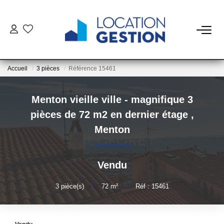
NOTRE OFFRE
Accueil
3 pièces
Référence 15461
FAIRE GÉRER
Menton vieille ville - magnifique 3
La Gestion Du Bien
pièces de 72 m2 en dernier étage
,
La Gestion Du Locataire
Menton
LOUER
Vendu
ESTIMER
3
pièce(s)
•
72
m²
•
Réf : 15461
NOTRE AGENCE