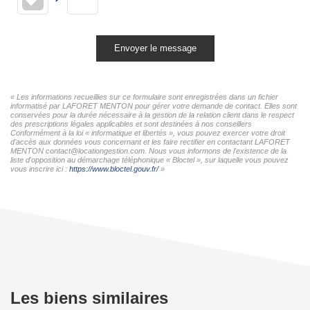
Envoyer le message
« Les informations recueillies sur ce formulaire sont enregistrées dans un fichier
informatisé par LAFORET MENTON pour gérer votre demande de contact. Elles sont
conservées pour la durée nécessaire à la gestion de la relation client dans le respect
des prescriptions légales applicables et sont destinées à nos conseillers
Conformément à la loi « informatique et libertés », vous pouvez exercer votre droit
d'accès aux données vous concernant et les faire rectifier en contactant LAFORET
MENTON contact@locationgestion.com. Nous vous informons de l'existence de la
liste d'opposition au démarchage téléphonique « Bloctel », sur laquelle vous pouvez
vous inscrire ici :
https://www.bloctel.gouv.fr/
»
Les biens similaires