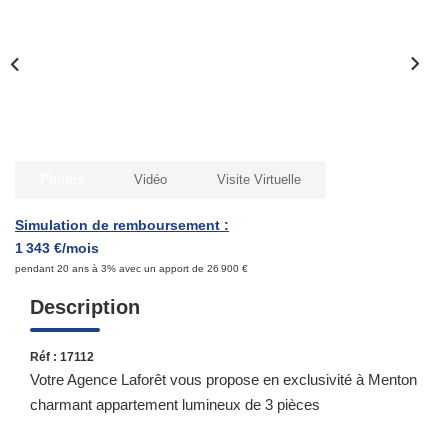
Qui Sommes-Nous ?
Notre Équipe
Nous Rejoindre
Contact
Photos
Vidéo
Visite Virtuelle
ESPACE CLIENT
Simulation de remboursement :
1 343 €/mois
Propriétaire
pendant 20 ans à 3% avec un apport de 26 900 €
Locataire
Description
Réf : 17112
Votre Agence Laforêt vous propose en exclusivité à Menton
charmant appartement lumineux de 3 pièces