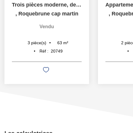
Trois pièces moderne, dernier étage, terrasse coté ouest,...
,
Roquebrune cap martin
,
Roquebr
Vendu
63
m²
3
pièce(s)
2
pièc
Réf :
20749