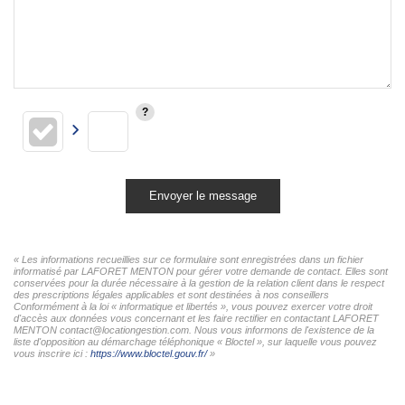
Envoyer le message
« Les informations recueillies sur ce formulaire sont enregistrées dans un fichier
informatisé par LAFORET MENTON pour gérer votre demande de contact. Elles sont
conservées pour la durée nécessaire à la gestion de la relation client dans le respect
des prescriptions légales applicables et sont destinées à nos conseillers
Conformément à la loi « informatique et libertés », vous pouvez exercer votre droit
d'accès aux données vous concernant et les faire rectifier en contactant LAFORET
MENTON contact@locationgestion.com. Nous vous informons de l'existence de la
liste d'opposition au démarchage téléphonique « Bloctel », sur laquelle vous pouvez
vous inscrire ici :
https://www.bloctel.gouv.fr/
»