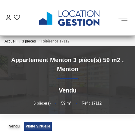
NOTRE OFFRE
Accueil
3 pièces
Référence 17112
FAIRE GÉRER
Appartement Menton 3 pièce(s) 59 m2
,
La Gestion Du Bien
Menton
La Gestion Du Locataire
Vendu
LOUER
3
pièce(s)
•
59
m²
•
Réf : 17112
ESTIMER
Vendu
Visite Virtuelle
NOTRE AGENCE