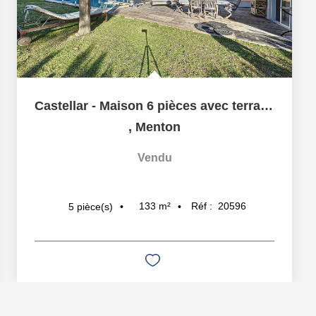
Castellar - Maison 6 pièces avec terrasses et piscine,...
,
Menton
Vendu
133
m²
Réf :
20596
5
pièce(s)