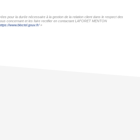
s pour la durée nécessaire à la gestion de la relation client dans le respect des
es vous concernant et les faire rectifier en contactant LAFORET MENTON
https://www.bloctel.gouv.fr/
»