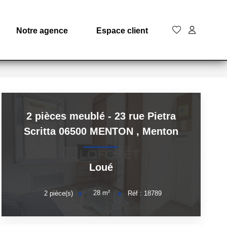
Notre agence
Espace client
2 pièces meublé - 23 rue Pietra
Scritta 06500 MENTON
,
Menton
Loué
28
m²
2
pièce(s)
Réf :
18789