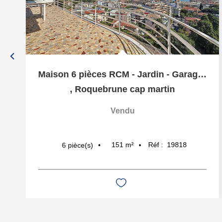
Maison 6 pièces RCM - Jardin - Garage : vue mer panoramique
,
Roquebrune cap martin
Vendu
151
m²
Réf :
19818
6
pièce(s)