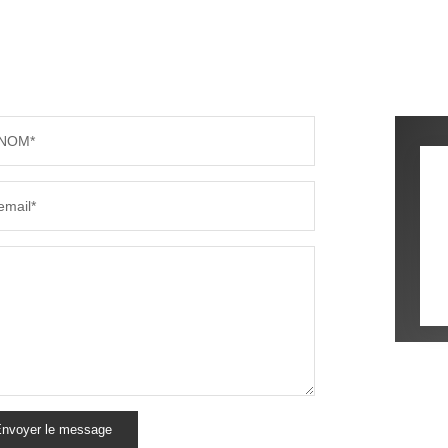
NOM*
email*
nvoyer le message