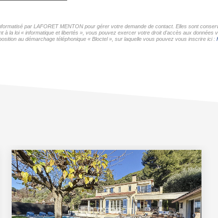
er informatisé par LAFORET MENTON pour gérer votre demande de contact. Elles sont conservée
nt à la loi « informatique et libertés », vous pouvez exercer votre droit d'accès aux donné
osition au démarchage téléphonique « Bloctel », sur laquelle vous pouvez vous inscrire ici :