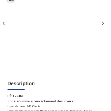
Loué
Qui Sommes-Nous ?
Notre Équipe
Nous Rejoindre
Contact
ESPACE CLIENT
Propriétaire
Locataire
Description
Réf : 20458
Zone soumise à l'encadrement des loyers
Loyer de base :
641
€/mois
Loyer de référence majoré (loyer de base à ne pas dépasser) :
€/mois