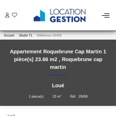
NOTRE OFFRE
Accueil
Studio T1
Référence 20458
FAIRE GÉRER
Appartement Roquebrune Cap Martin 1
La Gestion Du Bien
pièce(s) 23.66 m2
,
Roquebrune cap
La Gestion Du Locataire
martin
LOUER
Loué
ESTIMER
1
pièce(s)
•
23
m²
•
Réf : 20458
NOTRE AGENCE