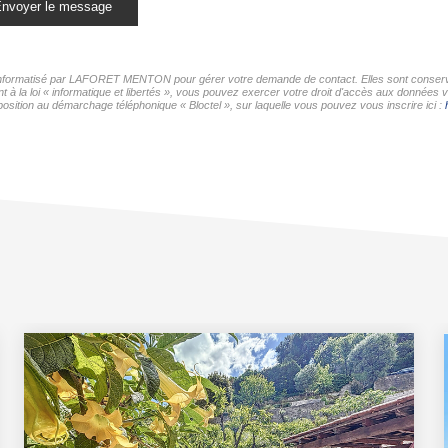
nvoyer le message
er informatisé par LAFORET MENTON pour gérer votre demande de contact. Elles sont conservée
nt à la loi « informatique et libertés », vous pouvez exercer votre droit d'accès aux donné
osition au démarchage téléphonique « Bloctel », sur laquelle vous pouvez vous inscrire ici :