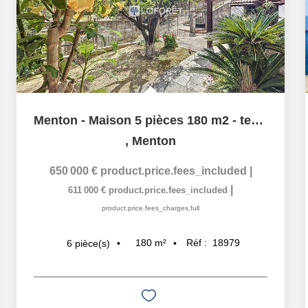
Menton - Maison 5 pièces 180 m2 - terrain de 953 m2 avec...
,
Menton
650 000 €
product.price.fees_included
|
|
611 000 €
product.price.fees_included
product.price.fees_charges.full
180
m²
Réf :
18979
6
pièce(s)