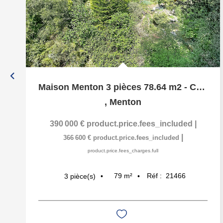
Maison Menton 3 pièces 78.64 m2 - Cadre idylique et...
,
Menton
390 000 €
product.price.fees_included
|
|
366 600 €
product.price.fees_included
product.price.fees_charges.full
79
m²
Réf :
21466
3
pièce(s)