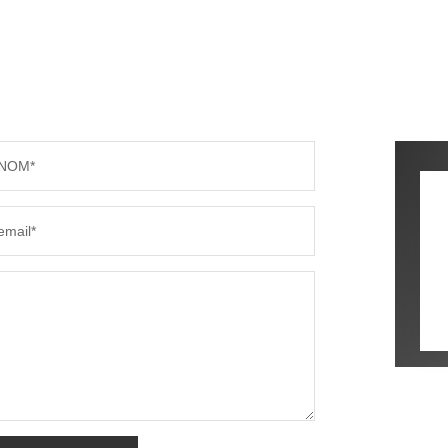
NOM*
email*