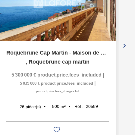
Roquebrune Cap Martin - Maison de maître surplombant la...
,
Roquebrune cap martin
5 300 000 €
product.price.fees_included
|
|
5 035 000 €
product.price.fees_included
product.price.fees_charges.full
500
m²
Réf :
20589
26
pièce(s)