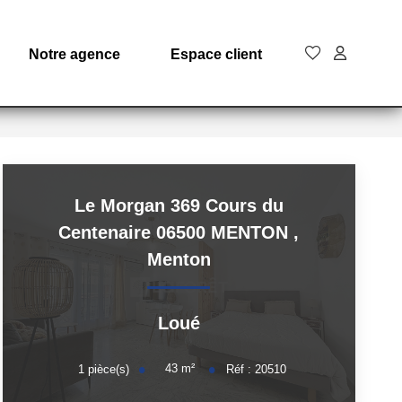
Notre agence
Espace client
Le Morgan 369 Cours du
Centenaire 06500 MENTON
,
Menton
Loué
43
m²
1
pièce(s)
Réf :
20510