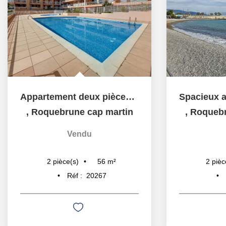
Appartement deux pièces de 56 m² avec terrasse et garage,...
,
Roquebrune cap martin
,
Roquebr
Vendu
56
m²
2
pièce(s)
2
pièc
Réf :
20267