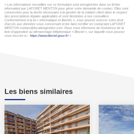
« Les informations recueillies sur ce formulaire sont enregistrées dans un fichier
informatisé par LAFORET MENTON pour gérer votre demande de contact. Elles sont
conservées pour la durée nécessaire à la gestion de la relation client dans le respect
des prescriptions légales applicables et sont destinées à nos conseillers
Conformément à la loi « informatique et libertés », vous pouvez exercer votre droit
d'accès aux données vous concernant et les faire rectifier en contactant LAFORET
MENTON contact@locationgestion.com. Nous vous informons de l'existence de la
liste d'opposition au démarchage téléphonique « Bloctel », sur laquelle vous pouvez
vous inscrire ici :
https://www.bloctel.gouv.fr/
»
Les biens similaires