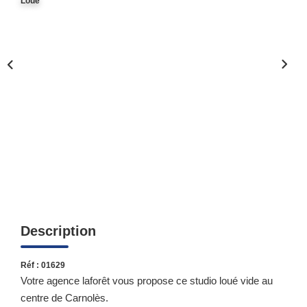
Loué
Qui Sommes-Nous ?
Notre Équipe
Nous Rejoindre
Contact
ESPACE CLIENT
Propriétaire
Locataire
Description
Réf : 01629
Votre agence laforêt vous propose ce studio loué vide au
centre de Carnolès.