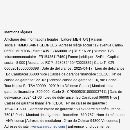
Mentions légales
Affichage des informations légales : Laforêt MENTON | Raison
sociale : IMMO SAINT GEORGES | Adresse siège social : 19 avenue Carnot -
06500 MENTON | Siret : 43511746000012 | RCS : NIce | Numero TVA
Intracommunautaire : FR15435117460 | Forme juridique : SARL | Capital
social : 8 000 | Assurance RCP : 2989824504/C005829 |
Carte T : CPI
06052016000006398 | Date de délivrance : 2025-04-17 | Lieu de délivrance
: Bd Carabacel 06000 Nice | Caisse de garantie financière : CEGC. | N° de
caisse de garantie : 22162 | Adresse caisse de garantie : 16, rue Hoche -
Tour Kupka B - TSA 39999 - 92919 La Défense Cedex | Montant de la
garantie financière : 300 000 | Carte G : CPI06052018000037411 | Date de
délivrance : 2024-11-06 | Lieu de délivrance : Bd Carabacel 06000 Nice |
Caisse de garantie financière : CEGC | N° de caisse de garantie :
16948GES091 | Adresse caisse de garantie : 59 av Pierre Mendès France -
75013 Paris | Montant de la garantie financière : 619 767 | Nom du médiateur
: ANM conso | Adresse du médiateur : 2 rue de Colmar 94300 Vincennes |
Adresse du site :
www.anm-conso.com
|
Entreprise juridiquement et