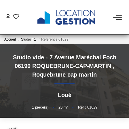
NOTRE OFFRE
Accueil
Studio T1
Référence 01629
FAIRE GÉRER
Studio vide - 7 Avenue Maréchal Foch
La Gestion Du Bien
06190 ROQUEBRUNE-CAP-MARTIN
,
La Gestion Du Locataire
Roquebrune cap martin
LOUER
Loué
ESTIMER
1
pièce(s)
•
23
m²
•
Réf : 01629
NOTRE AGENCE