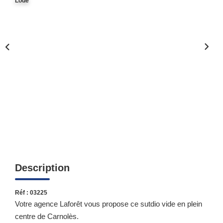
Loué
Qui Sommes-Nous ?
Notre Équipe
Nous Rejoindre
Contact
ESPACE CLIENT
Propriétaire
Locataire
Description
Réf : 03225
Votre agence Laforêt vous propose ce sutdio vide en plein
centre de Carnolès.