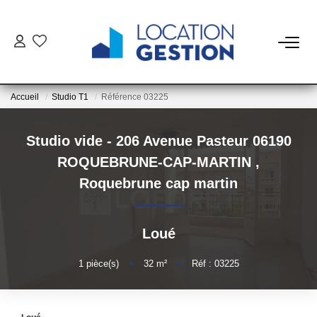
NOTRE OFFRE
Accueil
Studio T1
Référence 03225
FAIRE GÉRER
Studio vide - 206 Avenue Pasteur 06190
La Gestion Du Bien
ROQUEBRUNE-CAP-MARTIN
,
La Gestion Du Locataire
Roquebrune cap martin
LOUER
Loué
ESTIMER
1
pièce(s)
•
32
m²
•
Réf : 03225
NOTRE AGENCE