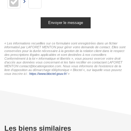
Envoyer le message
« Les informations recueillies sur ce formulaire sont enregistrées dans un fichier
informatisé par LAFORET MENTON pour gérer votre demande de contact. Elles sont
conservées pour la durée nécessaire à la gestion de la relation client dans le respect
des prescriptions légales applicables et sont destinées à nos conseillers
Conformément à la loi « informatique et libertés », vous pouvez exercer votre droit
d'accès aux données vous concernant et les faire rectifier en contactant LAFORET
MENTON contact@locationgestion.com. Nous vous informons de l'existence de la
liste d'opposition au démarchage téléphonique « Bloctel », sur laquelle vous pouvez
vous inscrire ici :
https://www.bloctel.gouv.fr/
»
Les biens similaires