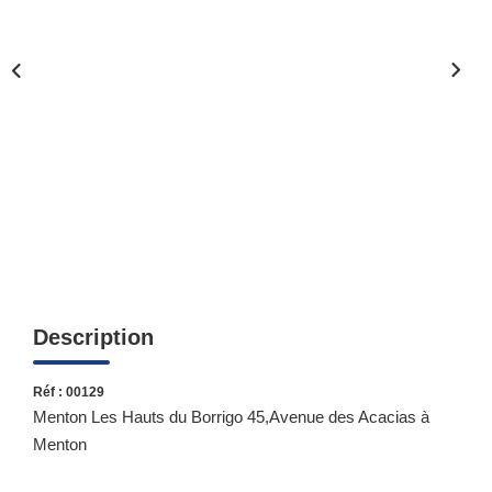
Qui Sommes-Nous ?
Notre Équipe
Nous Rejoindre
Contact
ESPACE CLIENT
Propriétaire
Locataire
Description
Réf : 00129
Menton Les Hauts du Borrigo 45,Avenue des Acacias à
Menton