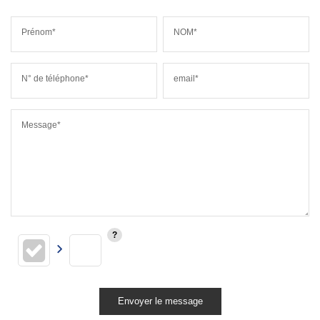
Prénom*
NOM*
N° de téléphone*
email*
Message*
Envoyer le message