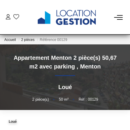
NOTRE OFFRE
Accueil
2 pièces
Référence 00129
FAIRE GÉRER
Appartement Menton 2 pièce(s) 50,67
La Gestion Du Bien
m2 avec parking
,
Menton
La Gestion Du Locataire
Loué
LOUER
2
pièce(s)
•
50
m²
•
Réf : 00129
ESTIMER
Loué
NOTRE AGENCE