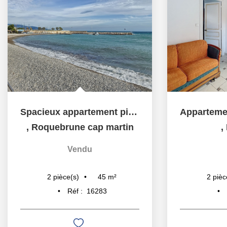
Spacieux appartement pieds dans l'eau à Roquebrune Cap...
,
Roquebrune cap martin
,
Vendu
45
m²
2
pièce(s)
2
pièc
Réf :
16283