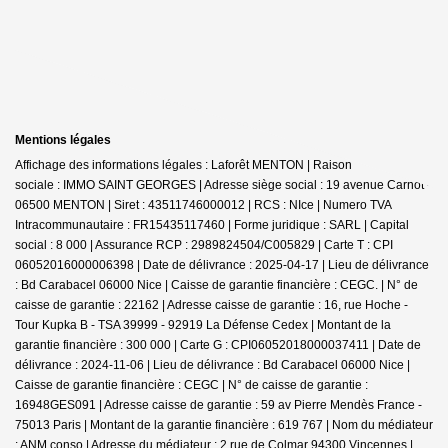
Mentions légales
Affichage des informations légales : Laforêt MENTON | Raison
sociale : IMMO SAINT GEORGES | Adresse siège social : 19 avenue Carnot -
06500 MENTON | Siret : 43511746000012 | RCS : NIce | Numero TVA
Intracommunautaire : FR15435117460 | Forme juridique : SARL | Capital
social : 8 000 | Assurance RCP : 2989824504/C005829 |
Carte T : CPI
06052016000006398 | Date de délivrance : 2025-04-17 | Lieu de délivrance
: Bd Carabacel 06000 Nice | Caisse de garantie financière : CEGC. | N° de
caisse de garantie : 22162 | Adresse caisse de garantie : 16, rue Hoche -
Tour Kupka B - TSA 39999 - 92919 La Défense Cedex | Montant de la
garantie financière : 300 000 | Carte G : CPI06052018000037411 | Date de
délivrance : 2024-11-06 | Lieu de délivrance : Bd Carabacel 06000 Nice |
Caisse de garantie financière : CEGC | N° de caisse de garantie :
16948GES091 | Adresse caisse de garantie : 59 av Pierre Mendès France -
75013 Paris | Montant de la garantie financière : 619 767 | Nom du médiateur
: ANM conso | Adresse du médiateur : 2 rue de Colmar 94300 Vincennes |