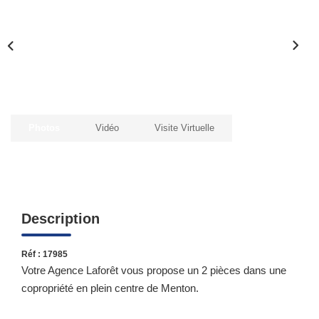
Qui Sommes-Nous ?
Notre Équipe
Nous Rejoindre
Contact
Photos
Vidéo
Visite Virtuelle
ESPACE CLIENT
Propriétaire
Locataire
Description
Réf : 17985
Votre Agence Laforêt vous propose un 2 pièces dans une
copropriété en plein centre de Menton.