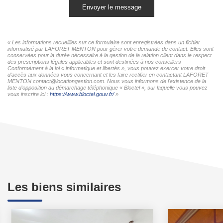
Envoyer le message
« Les informations recueillies sur ce formulaire sont enregistrées dans un fichier
informatisé par LAFORET MENTON pour gérer votre demande de contact. Elles sont
conservées pour la durée nécessaire à la gestion de la relation client dans le respect
des prescriptions légales applicables et sont destinées à nos conseillers
Conformément à la loi « informatique et libertés », vous pouvez exercer votre droit
d'accès aux données vous concernant et les faire rectifier en contactant LAFORET
MENTON contact@locationgestion.com. Nous vous informons de l'existence de la
liste d'opposition au démarchage téléphonique « Bloctel », sur laquelle vous pouvez
vous inscrire ici :
https://www.bloctel.gouv.fr/
»
Les biens similaires