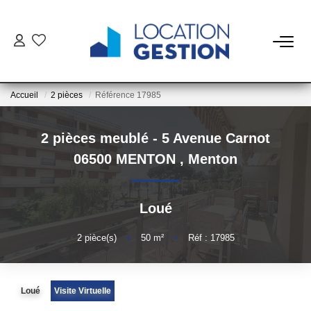
NOTRE OFFRE
Accueil
2 pièces
Référence 17985
FAIRE GÉRER
2 pièces meublé - 5 Avenue Carnot
La Gestion Du Bien
06500 MENTON
,
Menton
La Gestion Du Locataire
Loué
LOUER
2
pièce(s)
•
50
m²
•
Réf : 17985
ESTIMER
Loué
Visite Virtuelle
NOTRE AGENCE