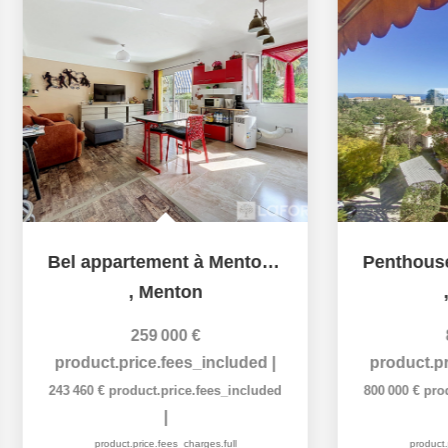
Bel appartement à Menton de 2 pièces 45 m2 - grande cave
,
Menton
,
259 000 €
8
product.price.fees_included
|
product.pr
243 460 €
product.price.fees_included
800 000 €
prod
|
product.price.fees_charges.full
product.pr