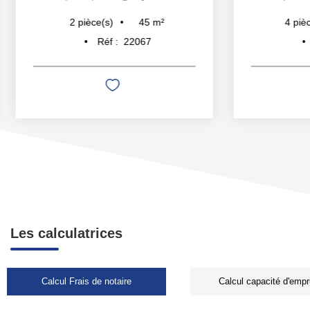
45
m²
2
pièce(s)
4
pièce
Réf :
22067
Les calculatrices
Calcul Frais de notaire
Calcul capacité d'empr