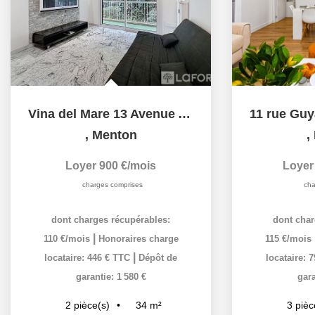
Vina del Mare 13 Avenue Aristide Briand 06500 MENTON
,
Menton
,
Loyer 900 €/mois
Loyer
charges comprises
cha
dont charges récupérables:
dont char
|
110 €/mois
Honoraires charge
115 €/mois
|
locataire: 446 € TTC
Dépôt de
locataire: 
garantie: 1 580 €
gara
34
m²
2
pièce(s)
3
pièc