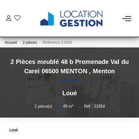
NOTRE OFFRE
Accueil
2 pièces
Référence 21854
FAIRE GÉRER
2 Pièces meublé 48 b Promenade Val du
La Gestion Du Bien
Carei 06500 MENTON
,
Menton
La Gestion Du Locataire
Loué
LOUER
2
pièce(s)
•
49
m²
•
Réf : 21854
ESTIMER
Loué
NOTRE AGENCE