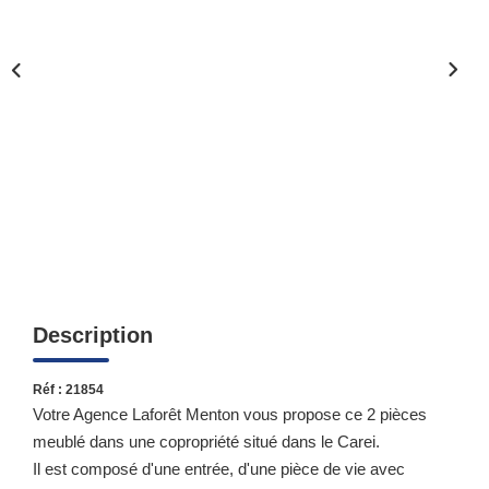
Qui Sommes-Nous ?
Notre Équipe
Nous Rejoindre
Contact
ESPACE CLIENT
Propriétaire
Locataire
Description
Réf : 21854
Votre Agence Laforêt Menton vous propose ce 2 pièces
meublé dans une copropriété situé dans le Carei.
Il est composé d'une entrée, d'une pièce de vie avec