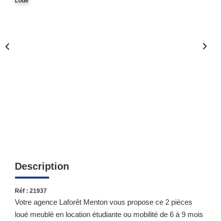
Loué
Qui Sommes-Nous ?
Notre Équipe
Nous Rejoindre
Contact
ESPACE CLIENT
Propriétaire
Locataire
Description
Réf : 21937
Votre agence Laforêt Menton vous propose ce 2 pièces
loué meublé en location étudiante ou mobilité de 6 à 9 mois