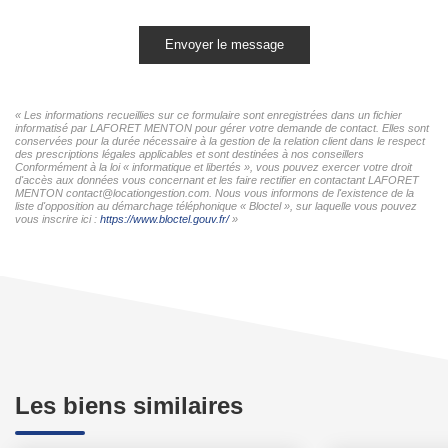
Envoyer le message
« Les informations recueillies sur ce formulaire sont enregistrées dans un fichier
informatisé par LAFORET MENTON pour gérer votre demande de contact. Elles sont
conservées pour la durée nécessaire à la gestion de la relation client dans le respect
des prescriptions légales applicables et sont destinées à nos conseillers
Conformément à la loi « informatique et libertés », vous pouvez exercer votre droit
d'accès aux données vous concernant et les faire rectifier en contactant LAFORET
MENTON contact@locationgestion.com. Nous vous informons de l'existence de la
liste d'opposition au démarchage téléphonique « Bloctel », sur laquelle vous pouvez
vous inscrire ici :
https://www.bloctel.gouv.fr/
»
Les biens similaires