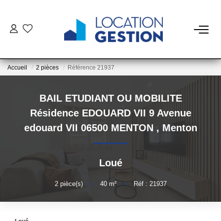
NOTRE OFFRE
Accueil
2 pièces
Référence 21937
FAIRE GÉRER
BAIL ETUDIANT OU MOBILITE
La Gestion Du Bien
Résidence EDOUARD VII 9 Avenue
La Gestion Du Locataire
edouard VII 06500 MENTON
,
Menton
LOUER
Loué
ESTIMER
2
pièce(s)
•
40
m²
•
Réf : 21937
NOTRE AGENCE