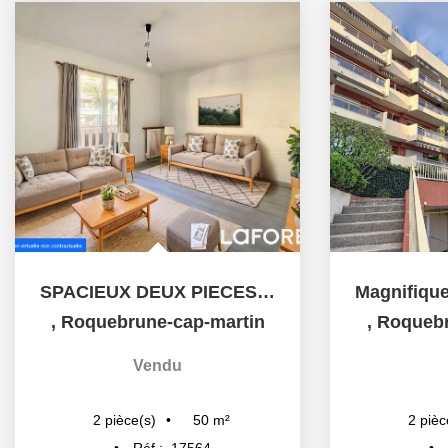
SPACIEUX DEUX PIECES - RESIDENCE AU CALME - POSSIBILITE...
,
Roquebrune-cap-martin
,
Roquebr
Vendu
50
m²
2
pièce(s)
2
pièc
Réf :
17564