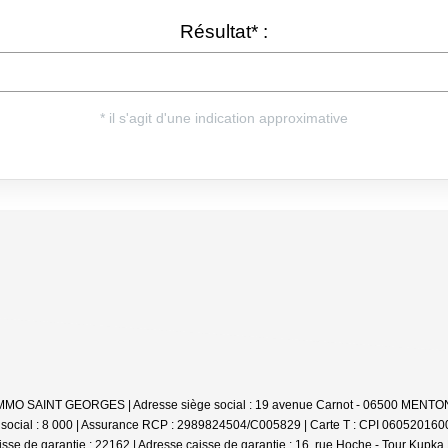
 : IMMO SAINT GEORGES | Adresse siège social : 19 avenue Carnot - 06500 MENTON
l social : 8 000 | Assurance RCP : 2989824504/C005829 |
Carte T : CPI 0605201600
isse de garantie : 22162 | Adresse caisse de garantie : 16, rue Hoche - Tour Kupk