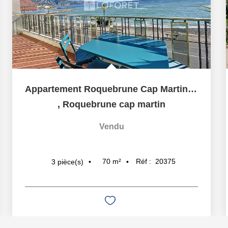
Appartement Roquebrune Cap Martin 3 pièce(s) 70 m2
,
Roquebrune cap martin
Vendu
70
m²
Réf :
20375
3
pièce(s)