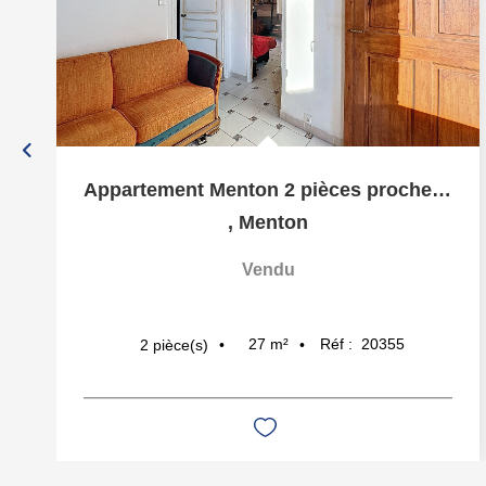
Appartement Menton 2 pièces proche centre ville
,
Menton
Vendu
27
m²
Réf :
20355
2
pièce(s)