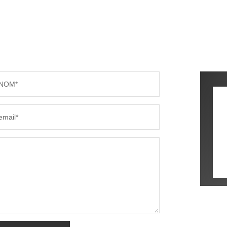
NOM*
email*