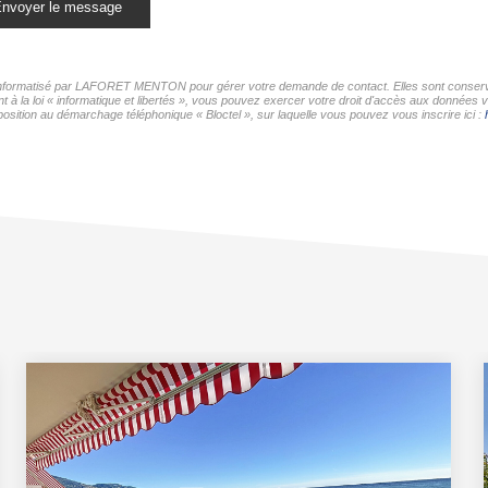
nvoyer le message
er informatisé par LAFORET MENTON pour gérer votre demande de contact. Elles sont conservée
nt à la loi « informatique et libertés », vous pouvez exercer votre droit d'accès aux donné
osition au démarchage téléphonique « Bloctel », sur laquelle vous pouvez vous inscrire ici :