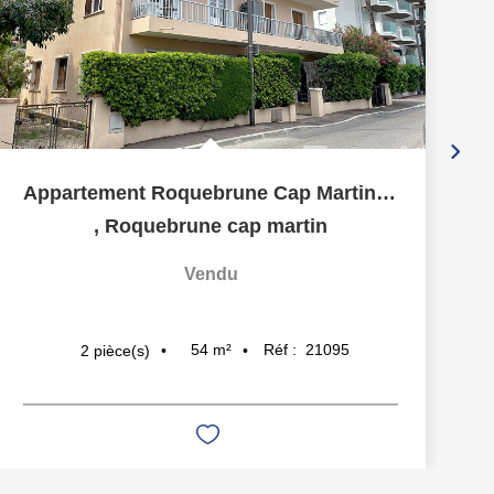
Appartement Roquebrune Cap Martin 2/3pièce(s) 54 m2
,
Roquebrune cap martin
Vendu
54
m²
Réf :
21095
2
pièce(s)