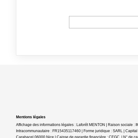
Mentions légales
Affichage des informations légales : Laforêt MENTON | Raison sociale
Intracommunautaire : FR15435117460 | Forme juridique : SARL | Capita
Carabacel 06000 Nice | Caisse de garantie financière : CEGC. | N° de ca