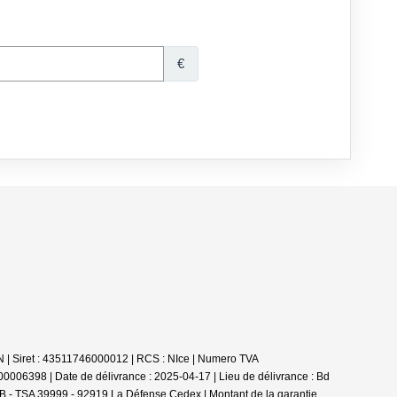
 | Siret : 43511746000012 | RCS : NIce | Numero TVA
0006398 | Date de délivrance : 2025-04-17 | Lieu de délivrance : Bd
a B - TSA 39999 - 92919 La Défense Cedex | Montant de la garantie