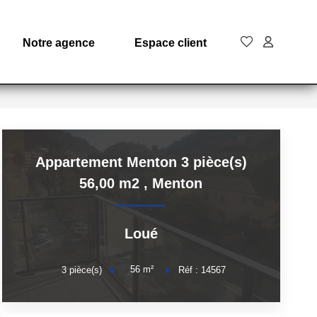
Notre agence
Espace client
Appartement Menton 3 pièce(s)
56,00 m2
,
Menton
Loué
56
m²
3
pièce(s)
Réf :
14567