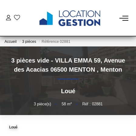
NOTRE OFFRE
Accueil
3 pièces
Référence 02881
FAIRE GÉRER
3 pièces vide - VILLA EMMA 59, Avenue
La Gestion Du Bien
des Acacias 06500 MENTON
,
Menton
La Gestion Du Locataire
Loué
LOUER
3
pièce(s)
•
58
m²
•
Réf : 02881
ESTIMER
Loué
NOTRE AGENCE