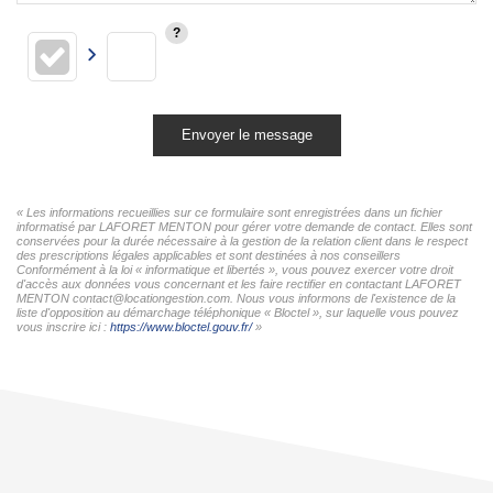
Envoyer le message
« Les informations recueillies sur ce formulaire sont enregistrées dans un fichier
informatisé par LAFORET MENTON pour gérer votre demande de contact. Elles sont
conservées pour la durée nécessaire à la gestion de la relation client dans le respect
des prescriptions légales applicables et sont destinées à nos conseillers
Conformément à la loi « informatique et libertés », vous pouvez exercer votre droit
d'accès aux données vous concernant et les faire rectifier en contactant LAFORET
MENTON contact@locationgestion.com. Nous vous informons de l'existence de la
liste d'opposition au démarchage téléphonique « Bloctel », sur laquelle vous pouvez
vous inscrire ici :
https://www.bloctel.gouv.fr/
»