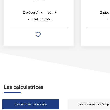
50
m²
2
pièce(s)
2
pièc
Réf :
17564
Les calculatrices
Calcul Frais de notaire
Calcul capacité d'empr