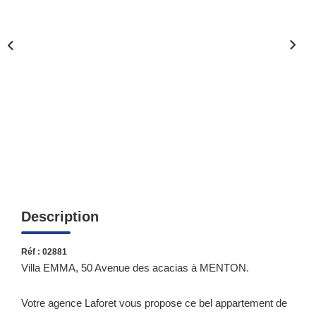
Qui Sommes-Nous ?
Notre Équipe
Nous Rejoindre
Contact
ESPACE CLIENT
Propriétaire
Locataire
Description
Réf : 02881
Villa EMMA, 50 Avenue des acacias à MENTON.
Votre agence Laforet vous propose ce bel appartement de