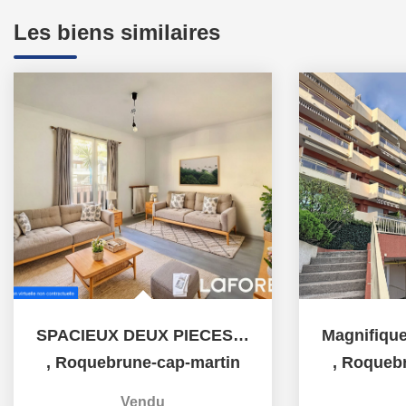
Les biens similaires
SPACIEUX DEUX PIECES - RESIDENCE AU CALME - POSSIBILITE...
,
Roquebrune-cap-martin
,
Roquebr
Vendu