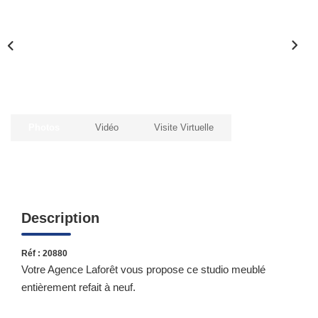
Qui Sommes-Nous ?
Notre Équipe
Nous Rejoindre
Contact
Photos
Vidéo
Visite Virtuelle
ESPACE CLIENT
Propriétaire
Locataire
Description
Réf : 20880
Votre Agence Laforêt vous propose ce studio meublé
entièrement refait à neuf.