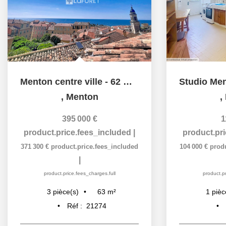
Menton centre ville - 62 m2 en Duplex
,
Menton
,
395 000 €
1
product.price.fees_included
|
product.pr
371 300 €
product.price.fees_included
104 000 €
prod
|
product.price.fees_charges.full
product.pr
63
m²
3
pièce(s)
1
pièc
Réf :
21274