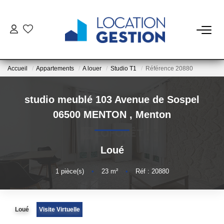
NOTRE OFFRE
Accueil
Appartements
A louer
Studio T1
Référence 20880
FAIRE GÉRER
studio meublé 103 Avenue de Sospel
La Gestion Du Bien
06500 MENTON
,
Menton
La Gestion Du Locataire
Loué
LOUER
1
pièce(s)
•
23
m²
•
Réf : 20880
ESTIMER
Loué
Visite Virtuelle
NOTRE AGENCE