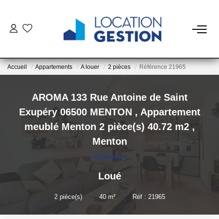
NOTRE OFFRE
Accueil
Appartements
A louer
2 pièces
Référence 21965
FAIRE GÉRER
AROMA 133 Rue Antoine de Saint
La Gestion Du Bien
Exupéry 06500 MENTON , Appartement
La Gestion Du Locataire
meublé Menton 2 pièce(s) 40.72 m2
,
Menton
LOUER
Loué
ESTIMER
2
pièce(s)
•
40
m²
•
Réf : 21965
NOTRE AGENCE