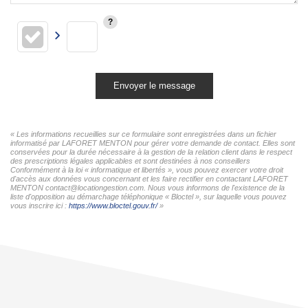
Envoyer le message
« Les informations recueillies sur ce formulaire sont enregistrées dans un fichier
informatisé par LAFORET MENTON pour gérer votre demande de contact. Elles sont
conservées pour la durée nécessaire à la gestion de la relation client dans le respect
des prescriptions légales applicables et sont destinées à nos conseillers
Conformément à la loi « informatique et libertés », vous pouvez exercer votre droit
d'accès aux données vous concernant et les faire rectifier en contactant LAFORET
MENTON contact@locationgestion.com. Nous vous informons de l'existence de la
liste d'opposition au démarchage téléphonique « Bloctel », sur laquelle vous pouvez
vous inscrire ici :
https://www.bloctel.gouv.fr/
»