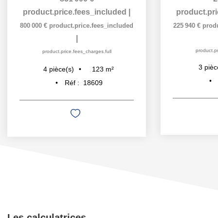
product.price.fees_included
|
product.pr
800 000 €
product.price.fees_included
225 940 €
prod
|
product.pr
product.price.fees_charges.full
3
pièc
123
m²
4
pièce(s)
Réf :
18609
Les calculatrices