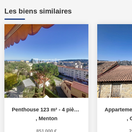
Les biens similaires
Penthouse 123 m² - 4 pièces - garage- vue mer
,
Menton
,
C
851 000 €
2