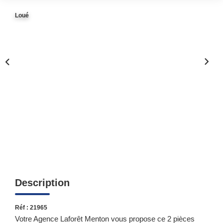
Loué
Qui Sommes-Nous ?
Notre Équipe
Nous Rejoindre
Contact
ESPACE CLIENT
Propriétaire
Locataire
Description
Réf : 21965
Votre Agence Laforêt Menton vous propose ce 2 pièces