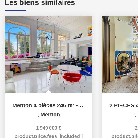
Les biens similaires
Menton 4 pièces 246 m² - Garavan - Face à la Méditerranée
,
Menton
,
1 949 000 €
2
product.price.fees_included
|
product.pr