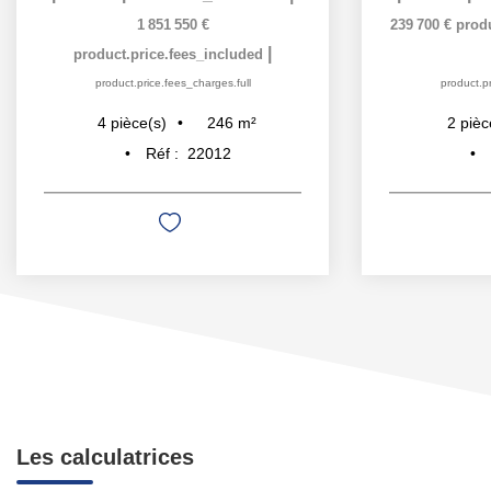
1 851 550 €
239 700 €
prod
|
product.price.fees_included
product.price.fees_charges.full
product.pr
246
m²
4
pièce(s)
2
pièc
Réf :
22012
Les calculatrices