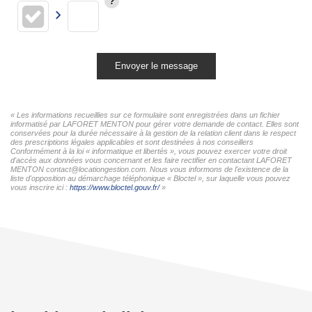
Envoyer le message
« Les informations recueillies sur ce formulaire sont enregistrées dans un fichier
informatisé par LAFORET MENTON pour gérer votre demande de contact. Elles sont
conservées pour la durée nécessaire à la gestion de la relation client dans le respect
des prescriptions légales applicables et sont destinées à nos conseillers
Conformément à la loi « informatique et libertés », vous pouvez exercer votre droit
d'accès aux données vous concernant et les faire rectifier en contactant LAFORET
MENTON contact@locationgestion.com. Nous vous informons de l'existence de la
liste d'opposition au démarchage téléphonique « Bloctel », sur laquelle vous pouvez
vous inscrire ici :
https://www.bloctel.gouv.fr/
»