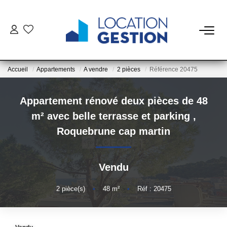
NOTRE OFFRE
Accueil
Appartements
A vendre
2 pièces
Référence 20475
FAIRE GÉRER
Appartement rénové deux pièces de 48
La Gestion Du Bien
m² avec belle terrasse et parking
,
La Gestion Du Locataire
Roquebrune cap martin
LOUER
Vendu
ESTIMER
2
pièce(s)
•
48
m²
•
Réf : 20475
NOTRE AGENCE