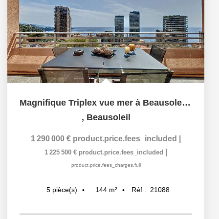
Magnifique Triplex vue mer à Beausoleil de 5 pièce(s)...
,
Beausoleil
1 290 000 €
product.price.fees_included
|
|
1 225 500 €
product.price.fees_included
product.price.fees_charges.full
144
m²
Réf :
21088
5
pièce(s)