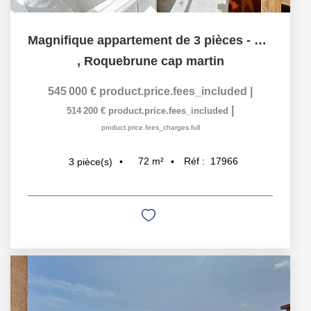
Magnifique appartement de 3 pièces - 72m² - cave - A deux...
,
Roquebrune cap martin
545 000 €
product.price.fees_included
|
|
514 200 €
product.price.fees_included
product.price.fees_charges.full
72
m²
Réf :
17966
3
pièce(s)