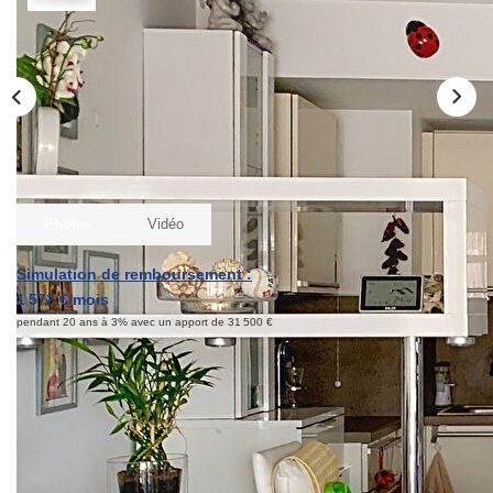
Qui Sommes-Nous ?
Notre Équipe
Nous Rejoindre
Contact
ESPACE CLIENT
Photos
Vidéo
Propriétaire
Simulation de remboursement :
Locataire
1 572 €/mois
pendant 20 ans à 3% avec un apport de 31 500 €
Description
Réf : 21333
Votre agence Laforêt Menton vous propose en limite de
Carnolès, dans le secteur recherché de Palmosa, ce