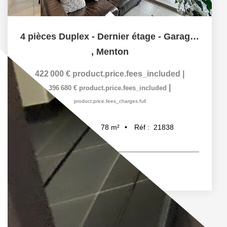
4 pièces Duplex - Dernier étage - Garage et Cellier
,
Menton
422 000 €
product.price.fees_included
|
|
396 680 €
product.price.fees_included
product.price.fees_charges.full
78
m²
Réf :
21838
4
pièce(s)