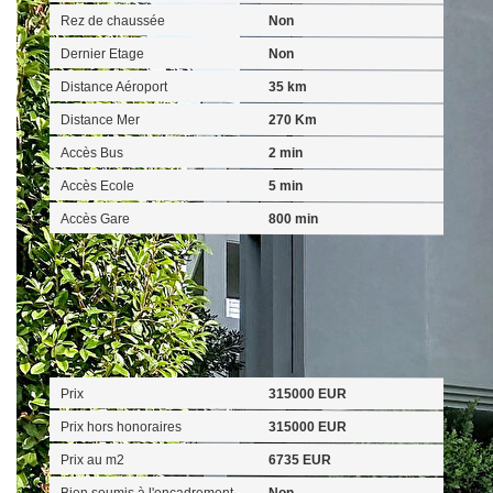
Rez de chaussée
Non
Dernier Etage
Non
Distance Aéroport
35 km
Distance Mer
270 Km
Accès Bus
2 min
Accès Ecole
5 min
Accès Gare
800 min
Aspects financiers
Prix
315000 EUR
Prix hors honoraires
315000 EUR
Prix au m2
6735 EUR
Bien soumis à l'encadrement
Non