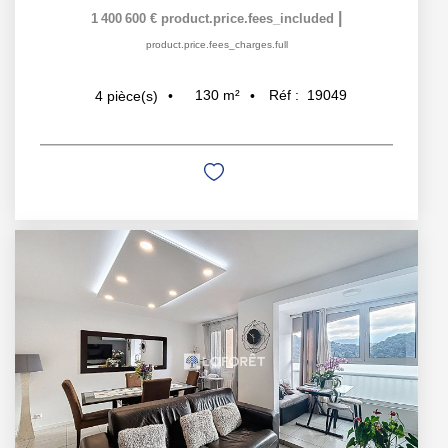
|
1 400 600 €
product.price.fees_included
product.price.fees_charges.full
130
m²
Réf :
19049
4
pièce(s)