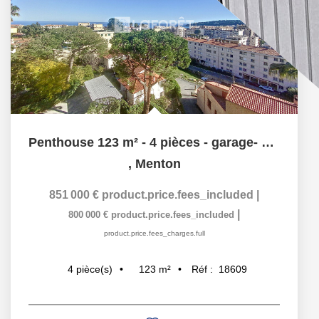
Penthouse 123 m² - 4 pièces - garage- vue mer
,
Menton
851 000 €
product.price.fees_included
|
|
800 000 €
product.price.fees_included
product.price.fees_charges.full
123
m²
Réf :
18609
4
pièce(s)