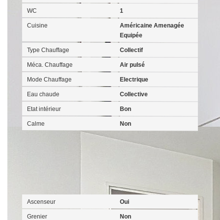
WC
1
Cuisine
Américaine Amenagée
Equipée
Type Chauffage
Collectif
Méca. Chauffage
Air pulsé
Mode Chauffage
Electrique
Eau chaude
Collective
Etat intérieur
Bon
Calme
Non
Autres
Ascenseur
Oui
Grenier
Non