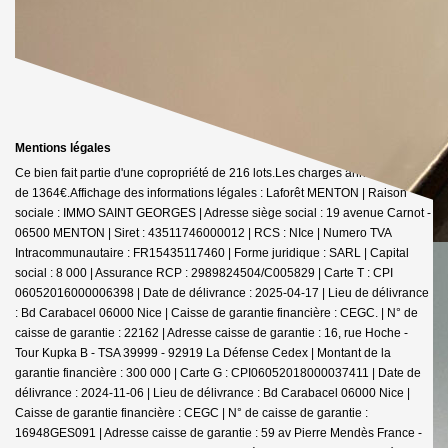
Mentions légales
Ce bien fait partie d'une copropriété de 216 lots.Les charges annuelles sont
de 1364€.
Affichage des informations légales : Laforêt MENTON | Raison
sociale : IMMO SAINT GEORGES | Adresse siège social : 19 avenue Carnot -
06500 MENTON | Siret : 43511746000012 | RCS : NIce | Numero TVA
Intracommunautaire : FR15435117460 | Forme juridique : SARL | Capital
social : 8 000 | Assurance RCP : 2989824504/C005829 |
Carte T : CPI
06052016000006398 | Date de délivrance : 2025-04-17 | Lieu de délivrance
: Bd Carabacel 06000 Nice | Caisse de garantie financière : CEGC. | N° de
caisse de garantie : 22162 | Adresse caisse de garantie : 16, rue Hoche -
Tour Kupka B - TSA 39999 - 92919 La Défense Cedex | Montant de la
garantie financière : 300 000 | Carte G : CPI06052018000037411 | Date de
délivrance : 2024-11-06 | Lieu de délivrance : Bd Carabacel 06000 Nice |
Caisse de garantie financière : CEGC | N° de caisse de garantie :
16948GES091 | Adresse caisse de garantie : 59 av Pierre Mendès France -