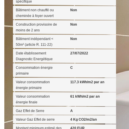
spécifique
Bâtiment non chauffé ou
Non
cheminée à foyer ouvert
Construction provisoire de
Non
moins de 2 ans
Bâtiment indépendant <
Non
50m² (article R. 111-22)
Date établissement
27/07/2022
Diagnostic Energétique
Consommation énergie
C
primaire
Valeur consommation
117.3 kWh/m2 par an
énergie primaire
Valeur consommation
61 kWh/m2 par an
énergie finale
Gaz Effet de Serre
A
Valeur Gaz Effet de serre
4 Kg CO2/m2/an
Montant minimum estimé des
420 EUR