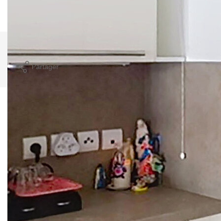
usage standard entre 420€ et 580€. Pour la date de
référence 01/01/2021.
Imprimer
Partager
Calculer mon budget
Ce bien est soumis à un diagnostic ERP (État
des Risques et Pollutions). Pour en savoir plus,
rendez-vous sur
https://www.georisques.gouv.fr/
Caractéristiques détaillées
Général