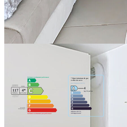
Votre Agence Laforêt vous accueille téléphoniquement du
lundi au samedi de 8h00 à 19h00 sans interruption.
www.laforet.com/menton
**
Honoraires à la charge du vendeur
Nos honoraires
Nous contacter
Diagnostics énergétiques
Montant estimé des dépenses annuelles d'énergie pour un