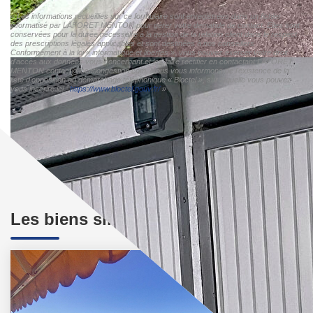
« Les informations recueillies sur ce formulaire sont enregistrées dans un fichier
informatisé par LAFORET MENTON pour gérer votre demande de contact. Elles sont
conservées pour la durée nécessaire à la gestion de la relation client dans le respect
des prescriptions légales applicables et sont destinées à nos conseillers
Conformément à la loi « informatique et libertés », vous pouvez exercer votre droit
d'accès aux données vous concernant et les faire rectifier en contactant LAFORET
MENTON contact@locationgestion.com. Nous vous informons de l'existence de la
liste d'opposition au démarchage téléphonique « Bloctel », sur laquelle vous pouvez
vous inscrire ici :
https://www.bloctel.gouv.fr/
»
Les biens similaires