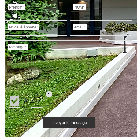
Prénom*
NOM*
N° de téléphone*
email*
Message*
Envoyer le message