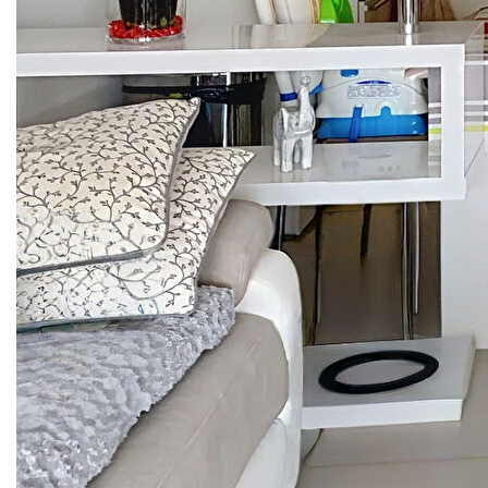
charmant appartement de 2 pièces d'environ 47 m²,
idéalement situé à seulement 250 mètres de la mer et à
800 mètres de la gare.
Au sein d'une résidence de standing très sécurisée, ce bien
se compose d'un séjour lumineux ouvrant sur un agréable
balcon-terrasse, d'une cuisine, d'une chambre confortable,
d'une salle de bains avec WC .
Un box privatif complète ce bien rare sur le marché. La
localisation est particulièrement pratique avec commerces,
bus et commodités accessibles à pied, offrant un cadre de
vie aussi confortable que fonctionnel.
L'avis Laforêt : un appartement idéal pour une résidence
principale ou secondaire, alliant sécurité, confort et
proximité immédiate de la mer et des transports.
(Un congés pour vente a été donné au locataire, libération
des lieux prévue mi-janvier 2027).