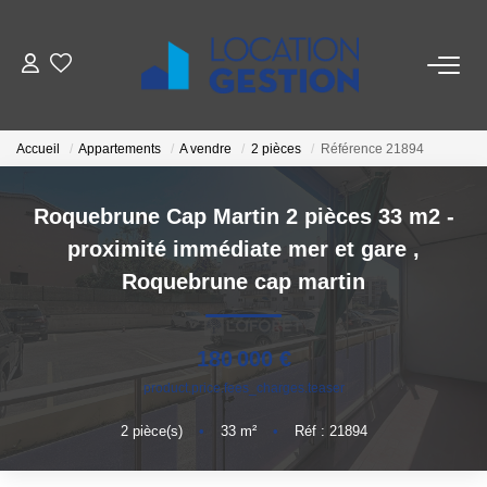
NOTRE OFFRE
Accueil
Appartements
A vendre
2 pièces
Référence 21894
FAIRE GÉRER
Roquebrune Cap Martin 2 pièces 33 m2 -
La Gestion Du Bien
proximité immédiate mer et gare
,
La Gestion Du Locataire
Roquebrune cap martin
LOUER
180 000 €
product.price.fees_charges.teaser
ESTIMER
2
pièce(s)
•
33
m²
•
Réf : 21894
NOTRE AGENCE