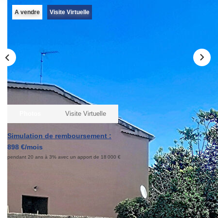
Qui Sommes-Nous ?
A vendre
Visite Virtuelle
Notre Équipe
Nous Rejoindre
Contact
ESPACE CLIENT
Propriétaire
Photos
Visite Virtuelle
Locataire
Simulation de remboursement :
898 €/mois
pendant 20 ans à 3% avec un apport de 18 000 €
Description
Réf : 21894
Votre agence Laforêt vous propose cet appartement 2