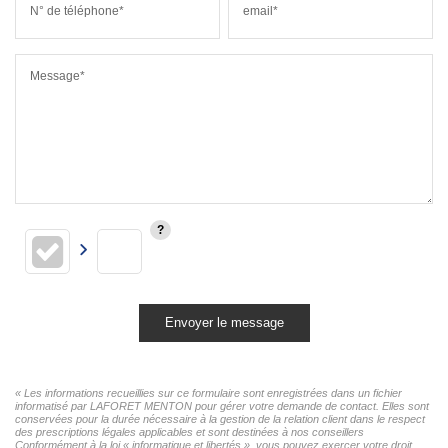
N° de téléphone*
email*
Message*
Envoyer le message
« Les informations recueillies sur ce formulaire sont enregistrées dans un fichier
informatisé par LAFORET MENTON pour gérer votre demande de contact. Elles sont
conservées pour la durée nécessaire à la gestion de la relation client dans le respect
des prescriptions légales applicables et sont destinées à nos conseillers
Conformément à la loi « informatique et libertés », vous pouvez exercer votre droit