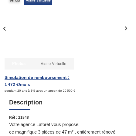
Vendu
Visite Virtuelle
Qui Sommes-Nous ?
Notre Équipe
Nous Rejoindre
Contact
ESPACE CLIENT
Photos
Visite Virtuelle
Propriétaire
Simulation de remboursement :
1 472 €/mois
Locataire
pendant 20 ans à 3% avec un apport de 29 500 €
Description
Réf : 21848
Votre agence Laforêt vous propose:
ce magnifique 3 pièces de 47 m² , entièrement rénové,