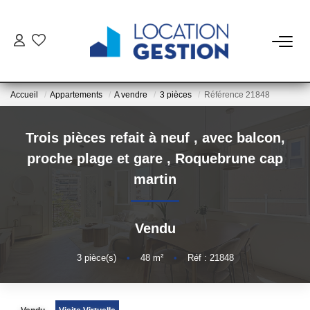
NOTRE OFFRE
Accueil
Appartements
A vendre
3 pièces
Référence 21848
FAIRE GÉRER
Trois pièces refait à neuf , avec balcon,
La Gestion Du Bien
proche plage et gare
,
Roquebrune cap
La Gestion Du Locataire
martin
LOUER
Vendu
ESTIMER
3
pièce(s)
•
48
m²
•
Réf : 21848
NOTRE AGENCE