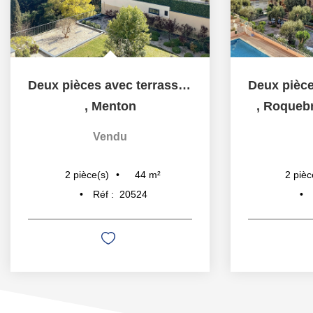
Deux pièces avec terrasse, cave et parking
,
Menton
,
Roquebr
Vendu
44
m²
2
pièce(s)
2
pièc
Réf :
20524