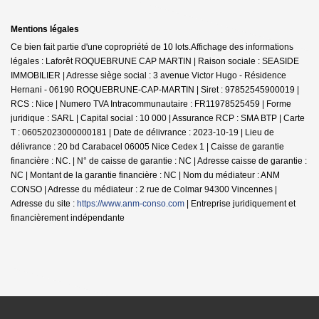
Mentions légales
Ce bien fait partie d'une copropriété de 10 lots.Affichage des informations
légales : Laforêt ROQUEBRUNE CAP MARTIN | Raison sociale : SEASIDE
IMMOBILIER | Adresse siège social : 3 avenue Victor Hugo - Résidence
Hernani - 06190 ROQUEBRUNE-CAP-MARTIN | Siret : 97852545900019 |
RCS : Nice | Numero TVA Intracommunautaire : FR11978525459 | Forme
juridique : SARL | Capital social : 10 000 | Assurance RCP : SMA BTP |
Carte
T : 06052023000000181 | Date de délivrance : 2023-10-19 | Lieu de
délivrance : 20 bd Carabacel 06005 Nice Cedex 1 | Caisse de garantie
financière : NC. | N° de caisse de garantie : NC | Adresse caisse de garantie :
NC | Montant de la garantie financière : NC | Nom du médiateur : ANM
CONSO | Adresse du médiateur : 2 rue de Colmar 94300 Vincennes |
Adresse du site :
https://www.anm-conso.com
|
Entreprise juridiquement et
financièrement indépendante