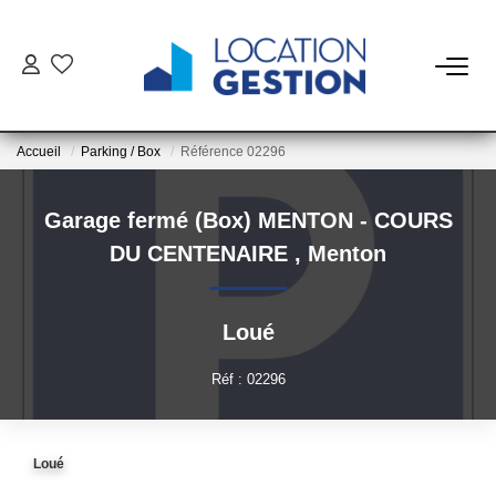
NOTRE OFFRE
Accueil
Parking / Box
Référence 02296
FAIRE GÉRER
Garage fermé (Box) MENTON - COURS
La Gestion Du Bien
DU CENTENAIRE
,
Menton
La Gestion Du Locataire
Loué
LOUER
Réf : 02296
ESTIMER
Loué
NOTRE AGENCE