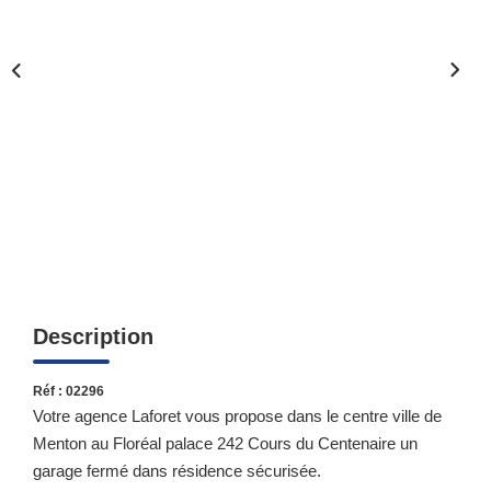
Qui Sommes-Nous ?
Notre Équipe
Nous Rejoindre
Contact
ESPACE CLIENT
Propriétaire
Locataire
Description
Réf : 02296
Votre agence Laforet vous propose dans le centre ville de
Menton au Floréal palace 242 Cours du Centenaire un
garage fermé dans résidence sécurisée.