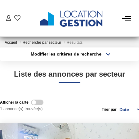
NOTRE OFFRE
Accueil
Recherche par secteur
Résultats
FAIRE GÉRER
Modifier les critères de recherche
Type de transaction
Localisation
Acheter
Localisation
La Gestion Du Bien
Liste des annonces par secteur
Type de bien
La Gestion Du Locataire
Sélectionnez...
Surface min
Plus de critères
Budget max
LOUER
Afficher la carte
1 annonce(s) trouvée(s)
Trier par
Créer une alerte
ESTIMER
NOTRE AGENCE