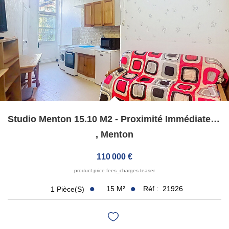
Qui Sommes-Nous ?
Notre Équipe
Nous Rejoindre
Contact
ESPACE CLIENT
Studio Menton 15.10 M2 - Proximité Immédiate Du Centre Ville
Propriétaire
,
Menton
Locataire
110 000 €
product.price.fees_charges.teaser
15
M²
Réf :
21926
1
Pièce(s)