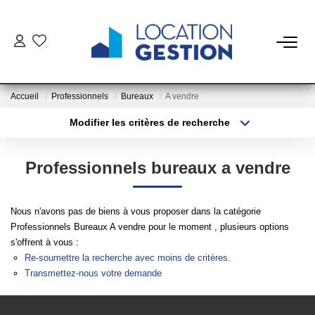
NOTRE OFFRE
Accueil
Professionnels
Bureaux
A vendre
FAIRE GÉRER
Modifier les critères de recherche
Type de transaction
Localisation
Acheter
Localisation
La Gestion Du Bien
Professionnels bureaux a vendre
Type de bien
La Gestion Du Locataire
Sélectionnez...
Surface min
Nous n'avons pas de biens à vous proposer dans la catégorie
Plus de critères
Budget max
LOUER
Professionnels Bureaux A vendre pour le moment , plusieurs options
s'offrent à vous :
Créer une alerte
Re-soumettre la recherche avec moins de critères.
ESTIMER
Transmettez-nous votre demande
NOTRE AGENCE