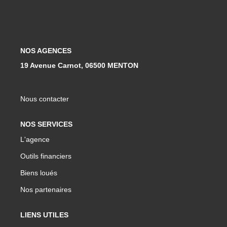
Qui Sommes-Nous ?
Notre Équipe
Nous Rejoindre
NOS AGENCES
19 Avenue Carnot, 06500 MENTON
Contact
Nous contacter
ESPACE CLIENT
NOS SERVICES
Propriétaire
L'agence
Locataire
Outils financiers
Biens loués
Nos partenaires
LIENS UTILES