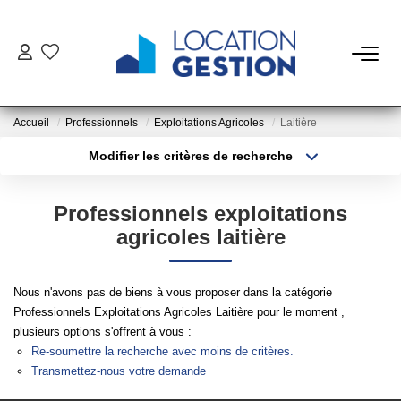
NOTRE OFFRE
Accueil
Professionnels
Exploitations Agricoles
Laitière
FAIRE GÉRER
Modifier les critères de recherche
Type de transaction
Localisation
Acheter
Localisation
La Gestion Du Bien
Professionnels exploitations
Type de bien
La Gestion Du Locataire
Sélectionnez...
Surface min
agricoles laitière
Plus de critères
Budget max
LOUER
Nous n'avons pas de biens à vous proposer dans la catégorie
Professionnels Exploitations Agricoles Laitière pour le moment ,
Créer une alerte
plusieurs options s'offrent à vous :
ESTIMER
Re-soumettre la recherche avec moins de critères.
Transmettez-nous votre demande
NOTRE AGENCE