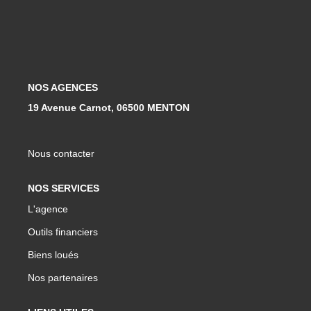
Qui Sommes-Nous ?
Notre Équipe
Nous Rejoindre
NOS AGENCES
Contact
19 Avenue Carnot, 06500 MENTON
ESPACE CLIENT
Nous contacter
Propriétaire
NOS SERVICES
Locataire
L'agence
Outils financiers
Biens loués
Nos partenaires