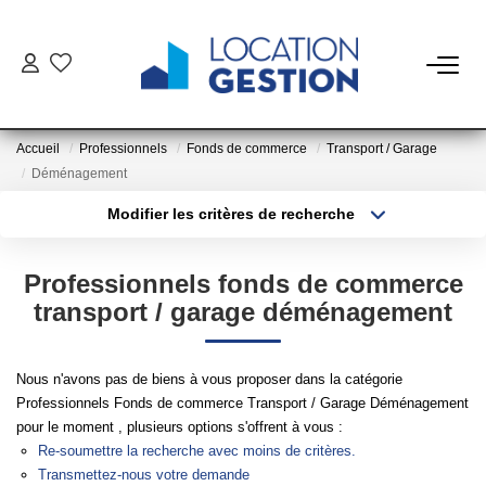
NOTRE OFFRE
Accueil
Professionnels
Fonds de commerce
Transport / Garage
FAIRE GÉRER
Déménagement
Modifier les critères de recherche
La Gestion Du Bien
Type de transaction
Localisation
Acheter
Localisation
La Gestion Du Locataire
Professionnels fonds de commerce
Type de bien
Sélectionnez...
Surface min
transport / garage déménagement
LOUER
Plus de critères
Budget max
Nous n'avons pas de biens à vous proposer dans la catégorie
ESTIMER
Professionnels Fonds de commerce Transport / Garage Déménagement
Créer une alerte
pour le moment , plusieurs options s'offrent à vous :
Re-soumettre la recherche avec moins de critères.
NOTRE AGENCE
Transmettez-nous votre demande