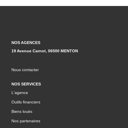
Qui Sommes-Nous ?
Notre Équipe
Nous Rejoindre
Contact
NOS AGENCES
19 Avenue Carnot, 06500 MENTON
ESPACE CLIENT
Nous contacter
Propriétaire
Locataire
NOS SERVICES
L'agence
Outils financiers
Biens loués
Nos partenaires