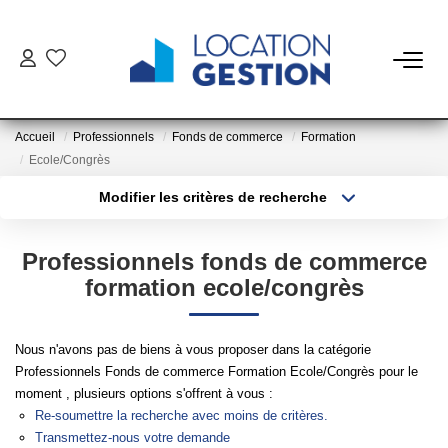
NOTRE OFFRE
Accueil
Professionnels
Fonds de commerce
Formation
FAIRE GÉRER
Ecole/Congrès
Modifier les critères de recherche
La Gestion Du Bien
Type de transaction
Localisation
Acheter
Localisation
La Gestion Du Locataire
Professionnels fonds de commerce
Type de bien
Sélectionnez...
Surface min
formation ecole/congrès
LOUER
Plus de critères
Budget max
Nous n'avons pas de biens à vous proposer dans la catégorie
ESTIMER
Professionnels Fonds de commerce Formation Ecole/Congrès pour le
Créer une alerte
moment , plusieurs options s'offrent à vous :
Re-soumettre la recherche avec moins de critères.
NOTRE AGENCE
Transmettez-nous votre demande