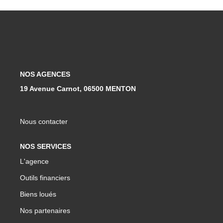
Qui Sommes-Nous ?
Notre Équipe
Nous Rejoindre
Contact
NOS AGENCES
19 Avenue Carnot, 06500 MENTON
ESPACE CLIENT
Nous contacter
Propriétaire
Locataire
NOS SERVICES
L'agence
Outils financiers
Biens loués
Nos partenaires