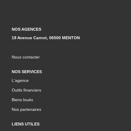
Qui Sommes-Nous ?
Notre Équipe
Nous Rejoindre
NOS AGENCES
19 Avenue Carnot, 06500 MENTON
Contact
Nous contacter
ESPACE CLIENT
NOS SERVICES
Propriétaire
L'agence
Locataire
Outils financiers
Biens loués
Nos partenaires
LIENS UTILES