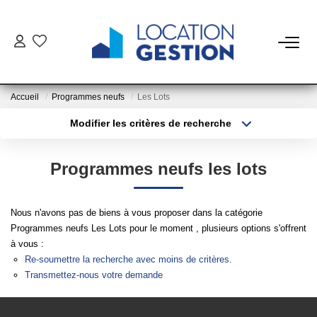
NOTRE OFFRE
Accueil
Programmes neufs
Les Lots
FAIRE GÉRER
Modifier les critères de recherche
Type de transaction
Localisation
Acheter
Localisation
La Gestion Du Bien
Programmes neufs les lots
Type de bien
La Gestion Du Locataire
Sélectionnez...
Surface min
Nous n'avons pas de biens à vous proposer dans la catégorie
Plus de critères
Budget max
LOUER
Programmes neufs Les Lots pour le moment , plusieurs options s'offrent
à vous :
Créer une alerte
Re-soumettre la recherche avec moins de critères.
ESTIMER
Transmettez-nous votre demande
NOTRE AGENCE