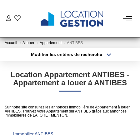
NOTRE OFFRE
Accueil
A louer
Appartement
ANTIBES
FAIRE GÉRER
Modifier les critères de recherche
Type de transaction
Localisation
Acheter
Localisation
La Gestion Du Bien
Location Appartement ANTIBES -
Type de bien
La Gestion Du Locataire
Sélectionnez...
Surface min
Appartement a louer à ANTIBES
Plus de critères
Budget max
LOUER
Sur notre site consultez les annonces immobilière de Appartement à louer
ANTIBES. Trouvez votre Appartement sur ANTIBES grâce aux annonces
Créer une alerte
immobilières de LAFORET MENTON.
ESTIMER
Immobilier ANTIBES
NOTRE AGENCE