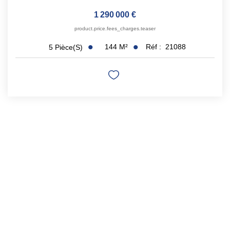
1 290 000 €
product.price.fees_charges.teaser
144
M²
Réf :
21088
5
Pièce(s)