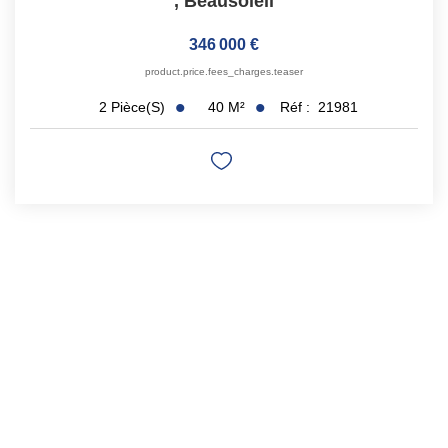
,
Beausoleil
346 000 €
product.price.fees_charges.teaser
40
M²
Réf :
21981
2
Pièce(s)