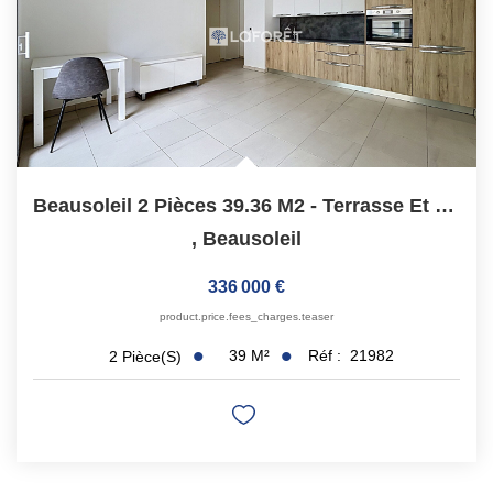
Beausoleil 2 Pièces 39.36 M2 - Terrasse Et Garage Fermé
,
Beausoleil
336 000 €
product.price.fees_charges.teaser
39
M²
Réf :
21982
2
Pièce(s)