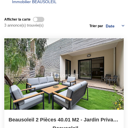
Immobilier BEAUSOLEIL
Qui Sommes-Nous ?
Notre Équipe
Afficher la carte
3 annonce(s) trouvée(s)
Trier par
Nous Rejoindre
Contact
ESPACE CLIENT
Propriétaire
Locataire
Beausoleil 2 Pièces 40.01 M2 - Jardin Privatif Et Garage...