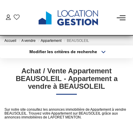
NOTRE OFFRE
Accueil
A vendre
Appartement
BEAUSOLEIL
FAIRE GÉRER
Modifier les critères de recherche
Type de transaction
Localisation
Acheter
Localisation
La Gestion Du Bien
Achat / Vente Appartement
Type de bien
La Gestion Du Locataire
Sélectionnez...
Surface min
BEAUSOLEIL - Appartement a
vendre à BEAUSOLEIL
Plus de critères
Budget max
LOUER
Créer une alerte
Sur notre site consultez les annonces immobilière de Appartement à vendre
ESTIMER
BEAUSOLEIL. Trouvez votre Appartement sur BEAUSOLEIL grâce aux
annonces immobilières de LAFORET MENTON.
NOTRE AGENCE