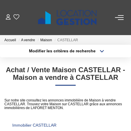
NOTRE OFFRE
Accueil
A vendre
Maison
CASTELLAR
FAIRE GÉRER
Modifier les critères de recherche
La Gestion Du Bien
Localisation
Type de transaction
Surface min
Achat / Vente Maison CASTELLAR -
La Gestion Du Locataire
Type de bien
Maison a vendre à CASTELLAR
Plus de critères
Budget max
LOUER
Créer une alerte
Sur notre site consultez les annonces immobilière de Maison à vendre
CASTELLAR. Trouvez votre Maison sur CASTELLAR grâce aux annonces
ESTIMER
immobilières de LAFORET MENTON.
NOTRE AGENCE
Immobilier CASTELLAR