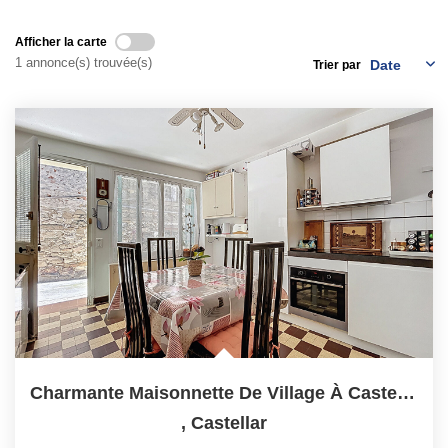
Qui Sommes-Nous ?
Afficher la carte
Notre Équipe
1 annonce(s) trouvée(s)
Trier par
Nous Rejoindre
Contact
ESPACE CLIENT
Propriétaire
Locataire
Charmante Maisonnette De Village À Castellar
,
Castellar