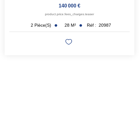
140 000 €
product.price.fees_charges.teaser
28
M²
Réf :
20987
2
Pièce(s)