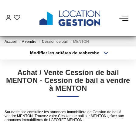
NOTRE OFFRE
Accueil
A vendre
Cession de bail
MENTON
FAIRE GÉRER
Modifier les critères de recherche
Type de transaction
Localisation
Acheter
Localisation
La Gestion Du Bien
Achat / Vente Cession de bail
Type de bien
La Gestion Du Locataire
Sélectionnez...
Surface min
MENTON - Cession de bail a vendre
à MENTON
Plus de critères
Budget max
LOUER
Créer une alerte
Sur notre site consultez les annonces immobilière de Cession de bail à
ESTIMER
vendre MENTON. Trouvez votre Cession de bail sur MENTON grâce aux
annonces immobilières de LAFORET MENTON.
NOTRE AGENCE