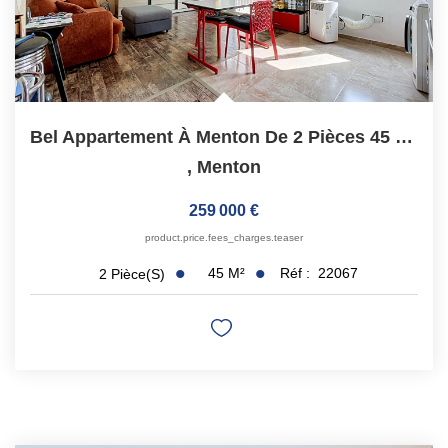
Bel Appartement À Menton De 2 Pièces 45 M2 - Grande Cave
,
Menton
259 000 €
product.price.fees_charges.teaser
45
M²
Réf :
22067
2
Pièce(s)