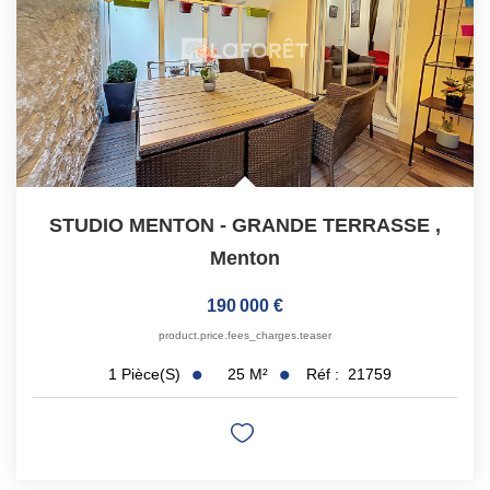
STUDIO MENTON - GRANDE TERRASSE
,
Menton
190 000 €
product.price.fees_charges.teaser
25
M²
Réf :
21759
1
Pièce(s)