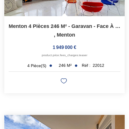
Menton 4 Pièces 246 M² - Garavan - Face À La Méditerranée
,
Menton
1 949 000 €
product.price.fees_charges.teaser
246
M²
Réf :
22012
4
Pièce(s)