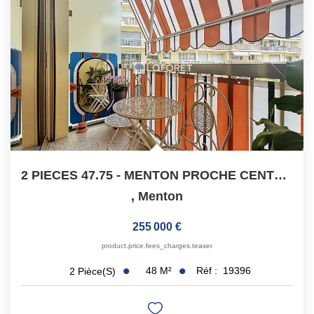
2 PIECES 47.75 - MENTON PROCHE CENTRE - CAVE
,
Menton
255 000 €
product.price.fees_charges.teaser
48
M²
Réf :
19396
2
Pièce(s)