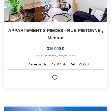
APPARTEMENT 3 PIECES - RUE PIETONNE
,
Menton
315 000 €
product.price.fees_charges.teaser
47
M²
Réf :
21273
3
Pièce(s)