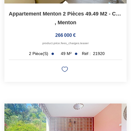
Appartement Menton 2 Pièces 49.49 M2 - Cave - Environnement...
,
Menton
266 000 €
product.price.fees_charges.teaser
49
M²
Réf :
21920
2
Pièce(s)