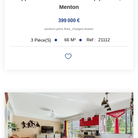
Menton
399 000 €
product.price.fees_charges.teaser
66
M²
Réf :
21112
3
Pièce(s)