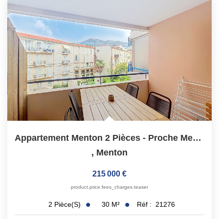
Appartement Menton 2 Pièces - Proche Mer Au Calme
,
Menton
215 000 €
product.price.fees_charges.teaser
30
M²
Réf :
21276
2
Pièce(s)