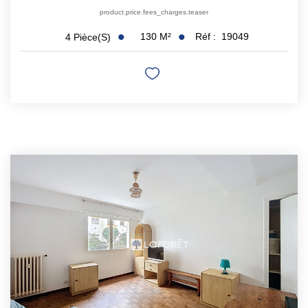
product.price.fees_charges.teaser
130
M²
Réf :
19049
4
Pièce(s)