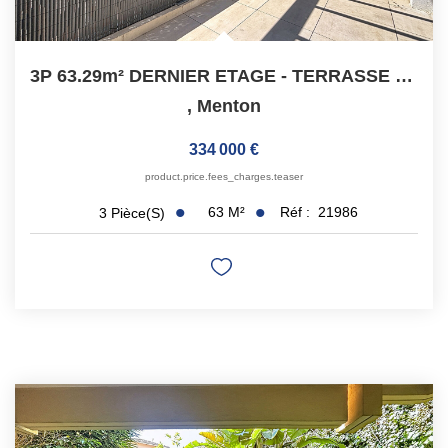
3P 63.29m² DERNIER ETAGE - TERRASSE ET PARKING
,
Menton
334 000 €
product.price.fees_charges.teaser
63
M²
Réf :
21986
3
Pièce(s)