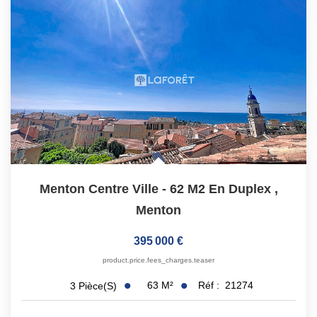
Menton Centre Ville - 62 M2 En Duplex
,
Menton
395 000 €
product.price.fees_charges.teaser
63
M²
Réf :
21274
3
Pièce(s)