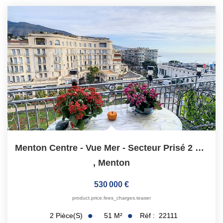
Menton Centre - Vue Mer - Secteur Prisé 2 Pièces
,
Menton
530 000 €
product.price.fees_charges.teaser
51
M²
Réf :
22111
2
Pièce(s)