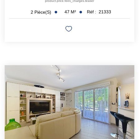
product.price.fees_charges.teaser
47
M²
Réf :
21333
2
Pièce(s)