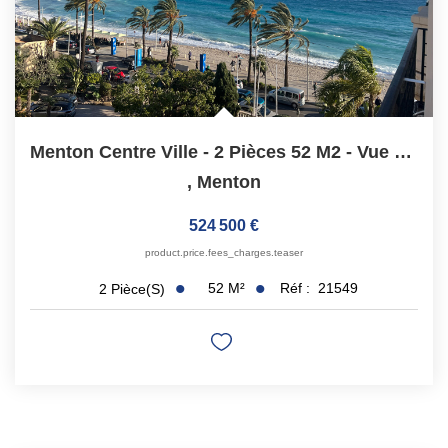
Menton Centre Ville - 2 Pièces 52 M2 - Vue Mer
,
Menton
524 500 €
product.price.fees_charges.teaser
52
M²
Réf :
21549
2
Pièce(s)