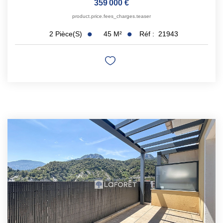
359 000 €
product.price.fees_charges.teaser
45
M²
Réf :
21943
2
Pièce(s)