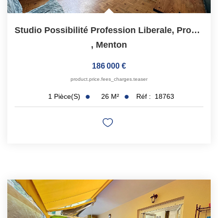
Studio Possibilité Profession Liberale, Proche Bord De Mer ...
,
Menton
186 000 €
product.price.fees_charges.teaser
26
M²
Réf :
18763
1
Pièce(s)