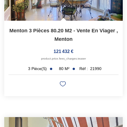
Menton 3 Pièces 80.20 M2 - Vente En Viager
,
Menton
121 432 €
product.price.fees_charges.teaser
80
M²
Réf :
21990
3
Pièce(s)