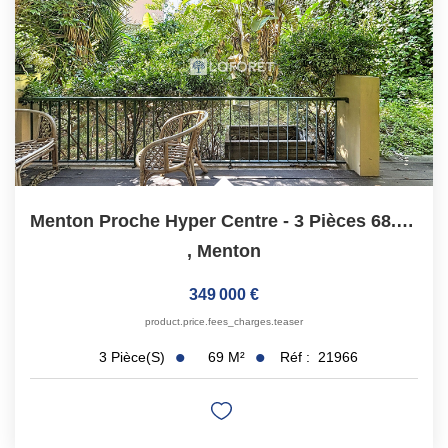
Menton Proche Hyper Centre - 3 Pièces 68.73 M2 - Garage...
,
Menton
349 000 €
product.price.fees_charges.teaser
69
M²
Réf :
21966
3
Pièce(s)