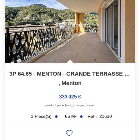
3P 64.65 - MENTON - GRANDE TERRASSE ET PARKING
,
Menton
333 025 €
product.price.fees_charges.teaser
65
M²
Réf :
21630
3
Pièce(s)