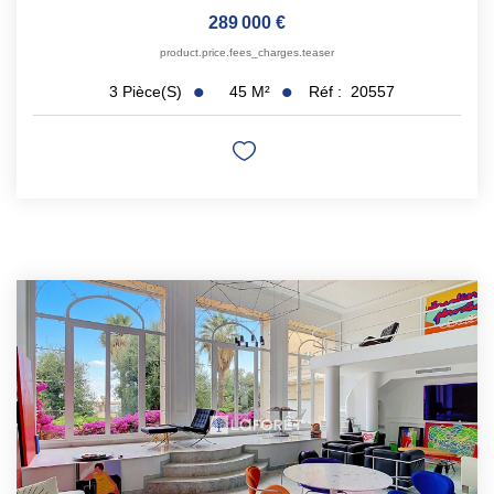
289 000 €
product.price.fees_charges.teaser
45
M²
Réf :
20557
3
Pièce(s)