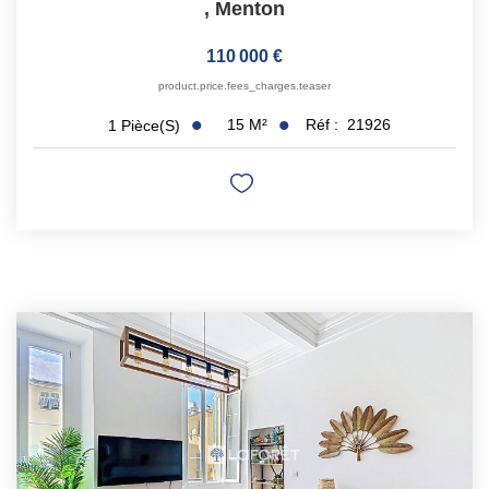
,
Menton
110 000 €
product.price.fees_charges.teaser
15
M²
Réf :
21926
1
Pièce(s)