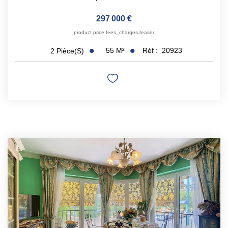
297 000 €
product.price.fees_charges.teaser
55
M²
Réf :
20923
2
Pièce(s)