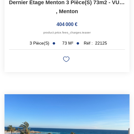
Dernier Étage Menton 3 Pièce(s) 73m2 - VUE MER
,
Menton
404 000 €
product.price.fees_charges.teaser
73
M²
Réf :
22125
3
Pièce(s)