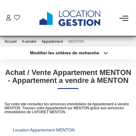
NOTRE OFFRE
Accueil
A vendre
Appartement
MENTON
FAIRE GÉRER
Modifier les critères de recherche
Type de transaction
Localisation
Acheter
Localisation
La Gestion Du Bien
Achat / Vente Appartement MENTON
Type de bien
La Gestion Du Locataire
Sélectionnez...
Surface min
- Appartement a vendre à MENTON
Plus de critères
Budget max
LOUER
Sur notre site consultez les annonces immobilière de Appartement à vendre
MENTON. Trouvez votre Appartement sur MENTON grâce aux annonces
Créer une alerte
immobilières de LAFORET MENTON.
ESTIMER
Location Appartement MENTON
NOTRE AGENCE