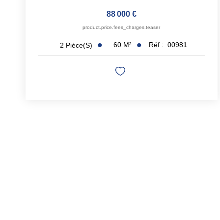
88 000 €
product.price.fees_charges.teaser
60
M²
Réf :
00981
2
Pièce(s)